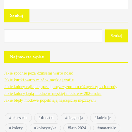
Szukaj
Szukaj
Najnowsze wpisy
Jakie spodnie poza dżinsami warto nosić
Jakie kurtki warto mieć w męskiej szafie
Jakie kolory najlepiej pasują mężczyznom o różnych typach urody
Jakie kolory będą modne w męskiej modzie w 2026 roku
Jakie błędy modowe popełniają najczęściej mężczyźni
akcesoria
dodatki
elegancja
kolekcje
kolory
kolorystyka
lato 2024
materiały