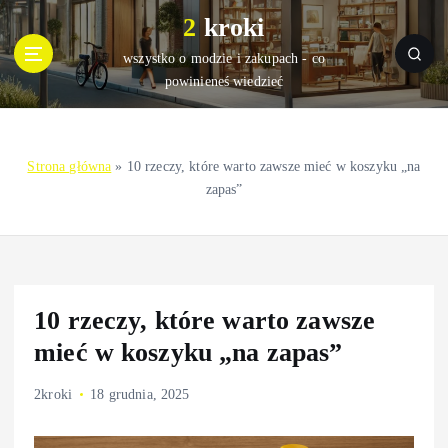
S
2 kroki
k
i
wszystko o modzie i zakupach - co
p
powinieneś wiedzieć
t
o
c
Strona główna
»
10 rzeczy, które warto zawsze mieć w koszyku „na
o
zapas”
n
t
e
n
t
10 rzeczy, które warto zawsze
mieć w koszyku „na zapas”
2kroki
18 grudnia, 2025