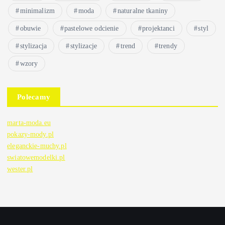
minimalizm
moda
naturalne tkaniny
obuwie
pastelowe odcienie
projektanci
styl
stylizacja
stylizacje
trend
trendy
wzory
Polecamy
marta-moda.eu
pokazy-mody.pl
eleganckie-muchy.pl
swiatowemodelki.pl
wester.pl