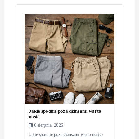
c
j
a
w
p
i
s
Jakie spodnie poza dżinsami warto
u
nosić
6 sierpnia, 2026
Jakie spodnie poza dżinsami warto nosić?