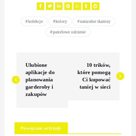
kolekcje
kolory
naturalne tkaniny
pastelowe odcienie
N
Ulubione
10 trików,
a
aplikacje do
które pomogą
planowania
Ci kupować
w
garderoby i
taniej w sieci
zakupów
i
g
Powiązane artykuły
a