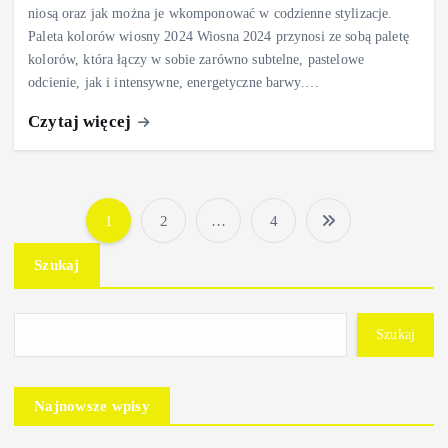
niosą oraz jak można je wkomponować w codzienne stylizacje.
Paleta kolorów wiosny 2024 Wiosna 2024 przynosi ze sobą paletę
kolorów, która łączy w sobie zarówno subtelne, pastelowe
odcienie, jak i intensywne, energetyczne barwy.…
Czytaj więcej
1
2
…
4
S
Szukaj
t
r
Szukaj
o
Najnowsze wpisy
n