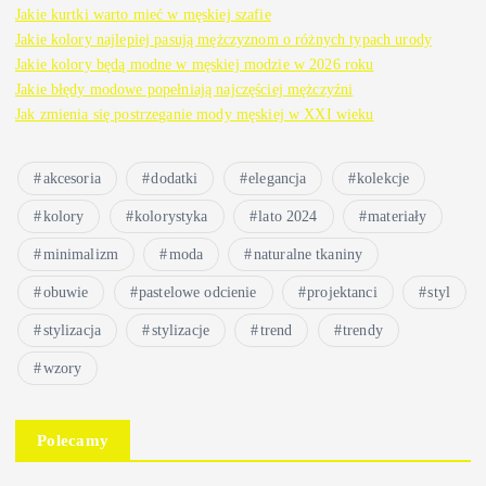
Jakie kurtki warto mieć w męskiej szafie
i
Jakie kolory najlepiej pasują mężczyznom o różnych typach urody
Jakie kolory będą modne w męskiej modzie w 2026 roku
c
Jakie błędy modowe popełniają najczęściej mężczyźni
Jak zmienia się postrzeganie mody męskiej w XXI wieku
o
akcesoria
dodatki
elegancja
kolekcje
w
kolory
kolorystyka
lato 2024
materiały
a
minimalizm
moda
naturalne tkaniny
obuwie
pastelowe odcienie
projektanci
styl
n
stylizacja
stylizacje
trend
trendy
i
wzory
e
Polecamy
w