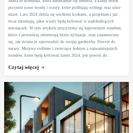
Moda to dziedzina, która nieustannie się zmienia, a każdy sezon
przynosi nowe trendy i wzory, które podbijają wybiegi oraz ulice
miast. Lato 2024 zbliża się wielkimi krokami, a projektanci już
teraz zdradzają, jakie wzory będą królować w nadchodzących
miesiącach. W tym artykule przyjrzymy się najnowszym trendom,
które z pewnością zdominują letnie stylizacje, oraz zastanowimy
się, jak można je wprowadzić do swojej garderoby. Powrót do
natury: Motywy roślinne i zwierzęce Jednym z najważniejszych
trendów, które będą królować latem 2024, jest powrót do…
Czytaj więcej