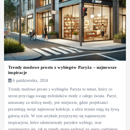
Trendy modowe prosto z wybiegów Paryża – najnowsze
inspiracje
6 października, 2024
Trendy modowe prosto z wybiegów Paryża to temat, który co
sezon przyciąga uwagę miłośników mody z całego świata. Paryż,
uznawany za stolicę mody, jest miejscem, gdzie projektanci
prezentują swoje najnowsze kolekcje, a ulice miasta stają się żywą
galerią stylu. W tym artykule przyjrzymy się najnowszym
inspiracjom, które zdominowały paryskie wybiegi, oraz
zastanowimy się, jak te trendy mogą wpłynąć na naszą codzienną