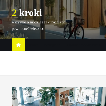
S
2 kroki
k
i
p
wszystko o modzie i zakupach - co
t
powinieneś wiedzieć
o
c
Home
Kategorie
Opinie o produktach
o
n
t
e
n
t