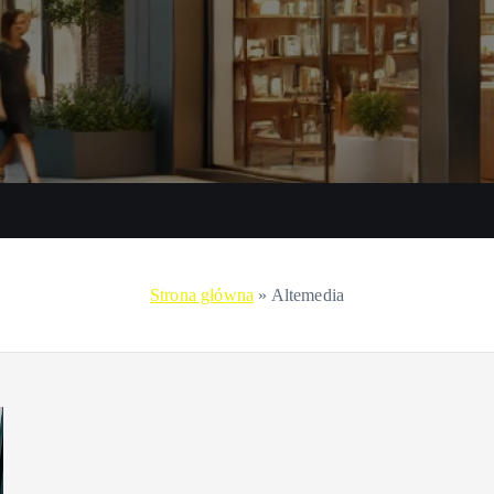
Promocje przy zakupach
Zakupy przez internet
Zakupy 
Strona główna
»
Altemedia