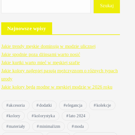
Szukaj
Najnowsze wpisy
Jakie trendy męskie dominują w modzie ulicznej
Jakie spodnie poza dżinsami warto nosić
Jakie kurtki warto mieć w męskiej szafie
Jakie kolory najlepiej pasują mężczyznom o różnych typach
urody
Jakie kolory będą modne w męskiej modzie w 2026 roku
akcesoria
dodatki
elegancja
kolekcje
kolory
kolorystyka
lato 2024
materiały
minimalizm
moda