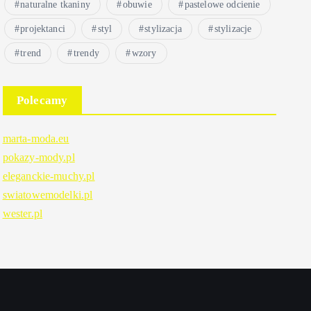
naturalne tkaniny
obuwie
pastelowe odcienie
projektanci
styl
stylizacja
stylizacje
trend
trendy
wzory
Polecamy
marta-moda.eu
pokazy-mody.pl
eleganckie-muchy.pl
swiatowemodelki.pl
wester.pl