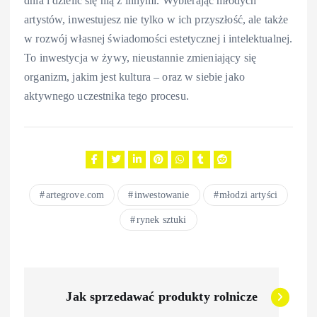
dnia i dzielić się nią z innymi. Wybierając młodych
artystów, inwestujesz nie tylko w ich przyszłość, ale także
w rozwój własnej świadomości estetycznej i intelektualnej.
To inwestycja w żywy, nieustannie zmieniający się
organizm, jakim jest kultura – oraz w siebie jako
aktywnego uczestnika tego procesu.
artegrove.com
inwestowanie
młodzi artyści
rynek sztuki
N
Jak sprzedawać produkty rolnicze