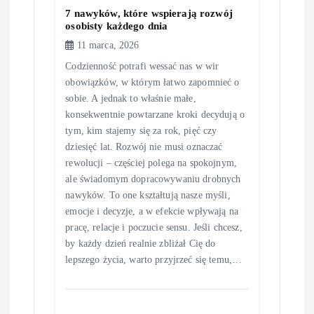
7 nawyków, które wspierają rozwój
i
osobisty każdego dnia
11 marca, 2026
s
Codzienność potrafi wessać nas w wir
obowiązków, w którym łatwo zapomnieć o
u
sobie. A jednak to właśnie małe,
konsekwentnie powtarzane kroki decydują o
tym, kim stajemy się za rok, pięć czy
dziesięć lat. Rozwój nie musi oznaczać
rewolucji – częściej polega na spokojnym,
ale świadomym dopracowywaniu drobnych
nawyków. To one kształtują nasze myśli,
emocje i decyzje, a w efekcie wpływają na
pracę, relacje i poczucie sensu. Jeśli chcesz,
by każdy dzień realnie zbliżał Cię do
lepszego życia, warto przyjrzeć się temu,…