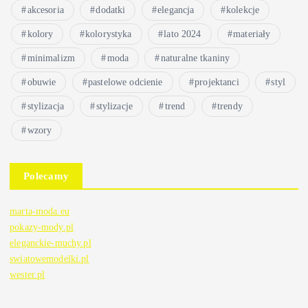
akcesoria
dodatki
elegancja
kolekcje
kolory
kolorystyka
lato 2024
materiały
minimalizm
moda
naturalne tkaniny
obuwie
pastelowe odcienie
projektanci
styl
stylizacja
stylizacje
trend
trendy
wzory
Polecamy
marta-moda.eu
pokazy-mody.pl
eleganckie-muchy.pl
swiatowemodelki.pl
wester.pl