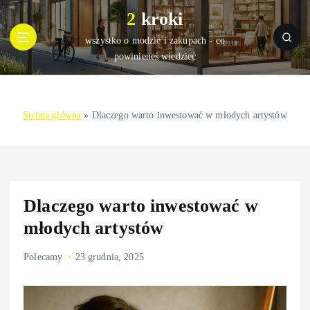
S
2 kroki
k
i
wszystko o modzie i zakupach - co
p
powinieneś wiedzieć
t
o
c
Strona główna
»
Dlaczego warto inwestować w młodych artystów
o
n
t
e
n
t
Dlaczego warto inwestować w
młodych artystów
Polecamy
23 grudnia, 2025