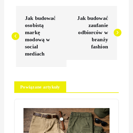
N
Jak budować
Jak budować
a
osobistą
zaufanie
markę
odbiorców w
w
modową w
branży
social
fashion
i
mediach
g
a
Powiązane artykuły
c
j
a