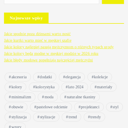
Najnowsze wpisy
Jakie spodnie poza dżinsami warto nosić
Jakie kurtki warto mieć w męskiej szafie
Jakie kolory najlepiej pasują mężczyznom o różnych typach urody
Jakie kolory będą modne w męskiej modzie w 2026 roku
Jakie błędy modowe popełniają najczęściej mężczyźni
akcesoria
dodatki
elegancja
kolekcje
kolory
kolorystyka
lato 2024
materiały
minimalizm
moda
naturalne tkaniny
obuwie
pastelowe odcienie
projektanci
styl
stylizacja
stylizacje
trend
trendy
wzory