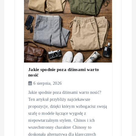
w
p
i
s
u
Jakie spodnie poza dżinsami warto
nosić
6 sierpnia, 2026
Jakie spodnie poza dżinsami warto nosić?
Ten artykuł przybliży najciekawsze
propozycje, dzięki którym wzbogacisz swoją
szafę o modele łączące wygodę z
niepowtarzalnym stylem. Chinos i ich
wszechstronny charakter Chinosy to
doskonała alternatywa dla klasycznych