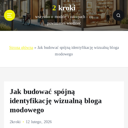
S
2 kroki
k
i
wszystko o modzie i zakupach - co
p
powinieneś wiedzieć
t
o
c
Strona główna
»
Jak budować spójną identyfikację wizualną bloga
o
modowego
n
t
e
n
t
Jak budować spójną
identyfikację wizualną bloga
modowego
2kroki
12 lutego, 2026