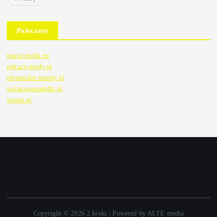
Polecamy
marta-moda.eu
pokazy-mody.pl
eleganckie-muchy.pl
swiatowemodelki.pl
wester.pl
Copyright © 2026 2 kroki | Powered by ALTE media