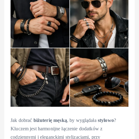
Jak dobrać
biżuterię
męską
, by wyglądała
stylowo
?
Kluczem jest harmonijne łączenie dodatków z
codziennymi i eleganckimi stylizacjami, przy