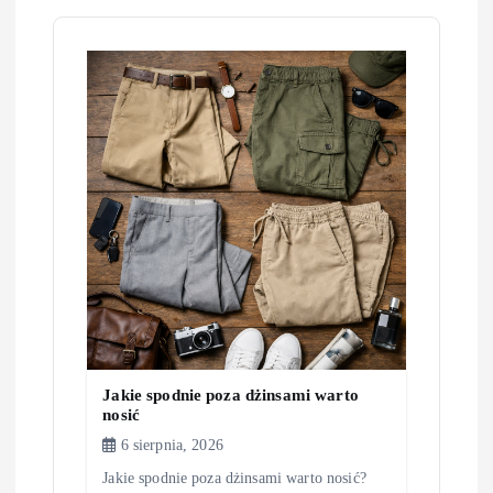
c
j
a
w
p
i
s
Jakie spodnie poza dżinsami warto
u
nosić
6 sierpnia, 2026
Jakie spodnie poza dżinsami warto nosić?