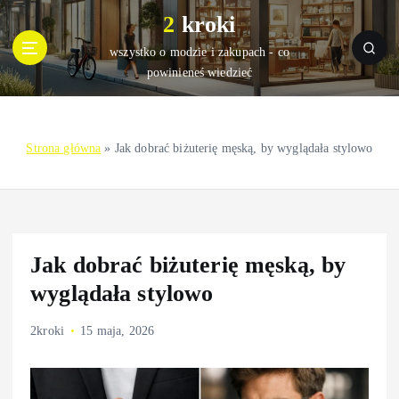
S
2 kroki
k
i
wszystko o modzie i zakupach - co
p
powinieneś wiedzieć
t
o
c
Strona główna
»
Jak dobrać biżuterię męską, by wyglądała stylowo
o
n
t
e
n
t
Jak dobrać biżuterię męską, by
wyglądała stylowo
2kroki
15 maja, 2026