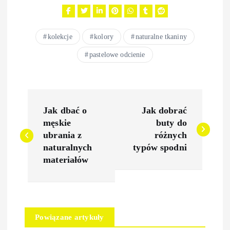
kolekcje
kolory
naturalne tkaniny
pastelowe odcienie
N
Jak dbać o
Jak dobrać
a
męskie
buty do
ubrania z
różnych
w
naturalnych
typów spodni
materiałów
i
g
Powiązane artykuły
a