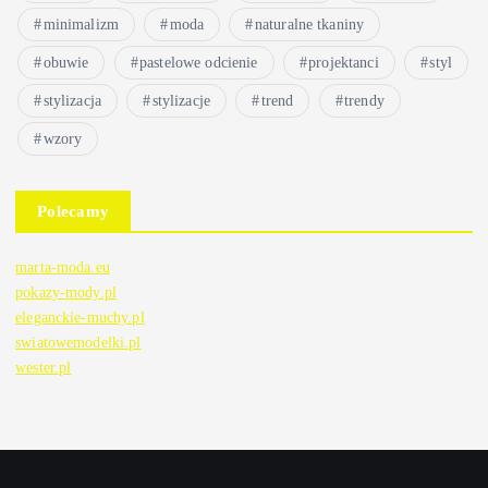
minimalizm
moda
naturalne tkaniny
obuwie
pastelowe odcienie
projektanci
styl
stylizacja
stylizacje
trend
trendy
wzory
Polecamy
marta-moda.eu
pokazy-mody.pl
eleganckie-muchy.pl
swiatowemodelki.pl
wester.pl