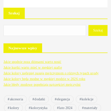
Szukaj
Szukaj
Najnowsze wpisy
Jakie spodnie poza dżinsami warto nosić
Jakie kurtki warto mieć w męskiej szafie
Jakie kolory najlepiej pasują mężczyznom o różnych typach urody
Jakie kolory będą modne w męskiej modzie w 2026 roku
Jakie błędy modowe popełniają najczęściej mężczyźni
akcesoria
dodatki
elegancja
kolekcje
kolory
kolorystyka
lato 2024
materiały