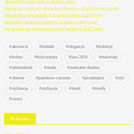
Jakie kurtki warto mieć w męskiej szafie
Jakie kolory najlepiej pasują mężczyznom o różnych typach urody
Jakie kolory będą modne w męskiej modzie w 2026 roku
Jakie błędy modowe popełniają najczęściej mężczyźni
Jak zmienia się postrzeganie mody męskiej w XXI wieku
akcesoria
dodatki
elegancja
kolekcje
kolory
kolorystyka
lato 2024
materiały
minimalizm
moda
naturalne tkaniny
obuwie
pastelowe odcienie
projektanci
styl
stylizacja
stylizacje
trend
trendy
wzory
Polecamy
marta-moda.eu