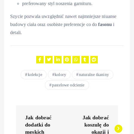
preferowany styl noszenia garnituru.
Szycie pozwala uwzględnić nawet najmniejsze niuanse
budowy ciała oraz osobiste preferencje co do
fasonu
i
detali.
kolekcje
kolory
naturalne tkaniny
pastelowe odcienie
N
Jak dobrać
Jak dobrać
a
dodatki do
koszulę do
męskich
okazji i