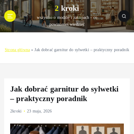
S
2 kroki
k
i
wszystko o modzie i zakupach - co
p
powinieneś wiedzieć
t
o
c
Strona główna
»
Jak dobrać garnitur do sylwetki – praktyczny poradnik
o
n
t
e
n
t
Jak dobrać garnitur do sylwetki
– praktyczny poradnik
2kroki
23 maja, 2026