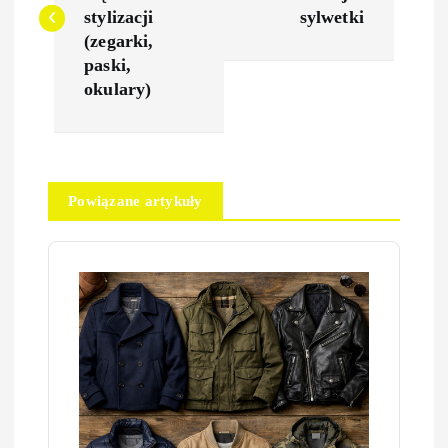
w
stylizacji
sylwetki
(zegarki,
i
paski,
okulary)
g
a
Powiązane artykuły
c
j
a
w
p