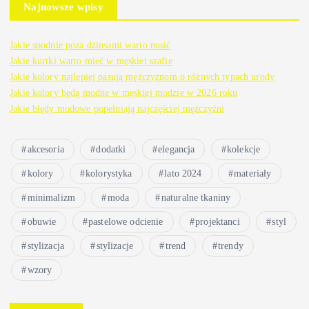
Najnowsze wpisy
Jakie spodnie poza dżinsami warto nosić
Jakie kurtki warto mieć w męskiej szafie
Jakie kolory najlepiej pasują mężczyznom o różnych typach urody
Jakie kolory będą modne w męskiej modzie w 2026 roku
Jakie błędy modowe popełniają najczęściej mężczyźni
akcesoria
dodatki
elegancja
kolekcje
kolory
kolorystyka
lato 2024
materiały
minimalizm
moda
naturalne tkaniny
obuwie
pastelowe odcienie
projektanci
styl
stylizacja
stylizacje
trend
trendy
wzory