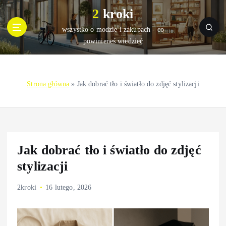
S
2 kroki
k
i
wszystko o modzie i zakupach - co
p
powinieneś wiedzieć
t
o
c
Strona główna
»
Jak dobrać tło i światło do zdjęć stylizacji
o
n
t
e
n
t
Jak dobrać tło i światło do zdjęć
stylizacji
2kroki
16 lutego, 2026