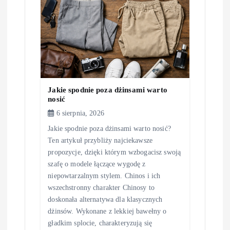
p
i
s
u
Jakie spodnie poza dżinsami warto
nosić
6 sierpnia, 2026
Jakie spodnie poza dżinsami warto nosić?
Ten artykuł przybliży najciekawsze
propozycje, dzięki którym wzbogacisz swoją
szafę o modele łączące wygodę z
niepowtarzalnym stylem. Chinos i ich
wszechstronny charakter Chinosy to
doskonała alternatywa dla klasycznych
dżinsów. Wykonane z lekkiej bawełny o
gładkim splocie, charakteryzują się