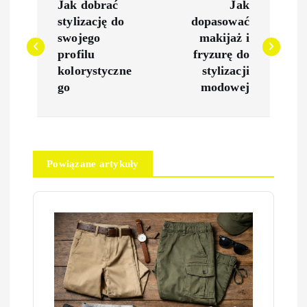
Jak dobrać
Jak
a
stylizację do
dopasować
swojego
makijaż i
w
profilu
fryzurę do
kolorystyczne
stylizacji
i
go
modowej
g
a
Powiązane artykuły
c
j
a
w