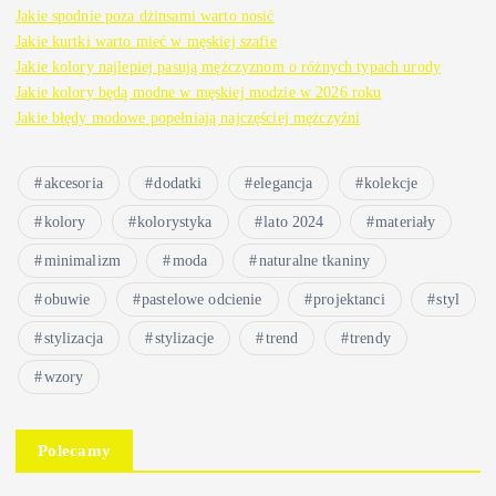
Jakie spodnie poza dżinsami warto nosić
Jakie kurtki warto mieć w męskiej szafie
Jakie kolory najlepiej pasują mężczyznom o różnych typach urody
Jakie kolory będą modne w męskiej modzie w 2026 roku
Jakie błędy modowe popełniają najczęściej mężczyźni
akcesoria
dodatki
elegancja
kolekcje
kolory
kolorystyka
lato 2024
materiały
minimalizm
moda
naturalne tkaniny
obuwie
pastelowe odcienie
projektanci
styl
stylizacja
stylizacje
trend
trendy
wzory
Polecamy