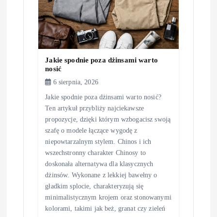
i
s
u
Jakie spodnie poza dżinsami warto
nosić
6 sierpnia, 2026
Jakie spodnie poza dżinsami warto nosić?
Ten artykuł przybliży najciekawsze
propozycje, dzięki którym wzbogacisz swoją
szafę o modele łączące wygodę z
niepowtarzalnym stylem. Chinos i ich
wszechstronny charakter Chinosy to
doskonała alternatywa dla klasycznych
dżinsów. Wykonane z lekkiej bawełny o
gładkim splocie, charakteryzują się
minimalistycznym krojem oraz stonowanymi
kolorami, takimi jak beż, granat czy zieleń