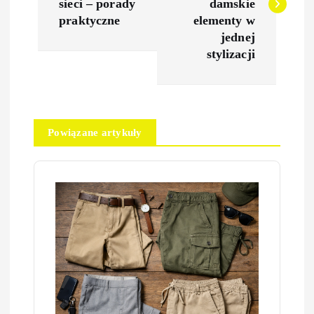
w
sieci – porady
damskie
praktyczne
elementy w
i
jednej
stylizacji
g
a
Powiązane artykuły
c
j
a
w
p