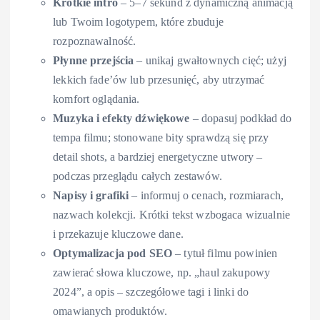
Krótkie intro
– 5–7 sekund z dynamiczną animacją
lub Twoim logotypem, które zbuduje
rozpoznawalność.
Płynne przejścia
– unikaj gwałtownych cięć; użyj
lekkich fade’ów lub przesunięć, aby utrzymać
komfort oglądania.
Muzyka i efekty dźwiękowe
– dopasuj podkład do
tempa filmu; stonowane bity sprawdzą się przy
detail shots, a bardziej energetyczne utwory –
podczas przeglądu całych zestawów.
Napisy i grafiki
– informuj o cenach, rozmiarach,
nazwach kolekcji. Krótki tekst wzbogaca wizualnie
i przekazuje kluczowe dane.
Optymalizacja pod SEO
– tytuł filmu powinien
zawierać słowa kluczowe, np. „haul zakupowy
2024”, a opis – szczegółowe tagi i linki do
omawianych produktów.