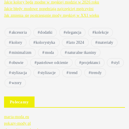
Jakie kolory będą modne w męskiej modzie w 2026 roku
Jakie błędy modowe popełniają najczęściej mężczyźni
Jak zmienia się postrzeganie mody męskiej w XXI wieku
akcesoria
dodatki
elegancja
kolekcje
kolory
kolorystyka
lato 2024
materiały
minimalizm
moda
naturalne tkaniny
obuwie
pastelowe odcienie
projektanci
styl
stylizacja
stylizacje
trend
trendy
wzory
Polecamy
marta-moda.eu
pokazy-mody.pl