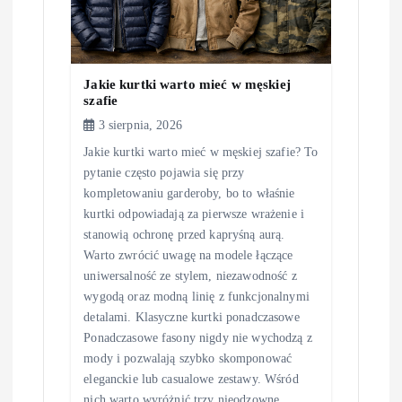
i
s
Jakie kurtki warto mieć w męskiej
u
szafie
3 sierpnia, 2026
Jakie kurtki warto mieć w męskiej szafie? To
pytanie często pojawia się przy
kompletowaniu garderoby, bo to właśnie
kurtki odpowiadają za pierwsze wrażenie i
stanowią ochronę przed kapryśną aurą.
Warto zwrócić uwagę na modele łączące
uniwersalność ze stylem, niezawodność z
wygodą oraz modną linię z funkcjonalnymi
detalami. Klasyczne kurtki ponadczasowe
Ponadczasowe fasony nigdy nie wychodzą z
mody i pozwalają szybko skomponować
eleganckie lub casualowe zestawy. Wśród
nich warto wyróżnić trzy nieodzowne