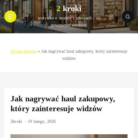
S
2 kroki
k
i
wszystko o modzie i zakupach - co
p
powinieneś wiedzieć
t
o
c
Strona główna
»
Jak nagrywać haul zakupowy, który zainteresuje
o
widzów
n
t
e
n
t
Jak nagrywać haul zakupowy,
który zainteresuje widzów
2kroki
19 lutego, 2026