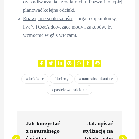
czas odtwarzania i źródła ruchu. Pozwoli to lepiej
planować kolejne odcinki.
Rozwijanie społeczności
– organizuj konkursy,
live’y i Q&A dotyczące mody i zakupów, by
wzmocnić więź z widzami.
kolekcje
kolory
naturalne tkaniny
pastelowe odcienie
N
Jak korzystać
Jak opisać
a
z naturalnego
stylizację na
światła w
blogu, żeby