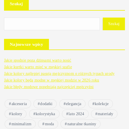
Szukaj
Szukaj
Najnowsze wpisy
Jakie spodnie poza dżinsami warto nosić
Jakie kurtki warto mieć w męskiej szafie
Jakie kolory najlepiej pasują mężczyznom o różnych typach urody
Jakie kolory będą modne w męskiej modzie w 2026 roku
Jakie błędy modowe popełniają najczęściej mężczyźni
akcesoria
dodatki
elegancja
kolekcje
kolory
kolorystyka
lato 2024
materiały
minimalizm
moda
naturalne tkaniny