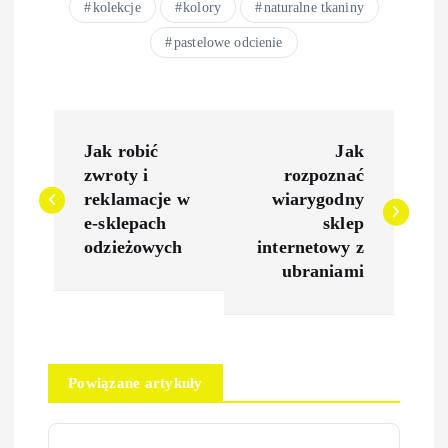
kolekcje
kolory
naturalne tkaniny
pastelowe odcienie
N
Jak robić
Jak
a
zwroty i
rozpoznać
reklamacje w
wiarygodny
w
e-sklepach
sklep
odzieżowych
internetowy z
i
ubraniami
g
a
Powiązane artykuły
c