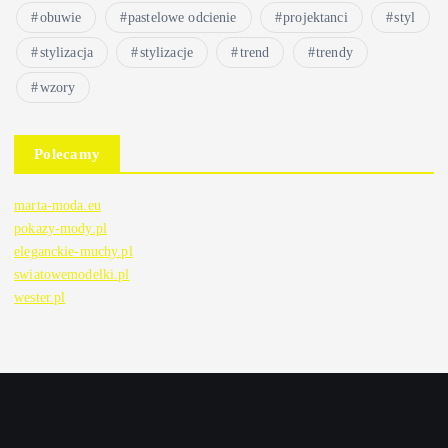
obuwie
pastelowe odcienie
projektanci
styl
stylizacja
stylizacje
trend
trendy
wzory
Polecamy
marta-moda.eu
pokazy-mody.pl
eleganckie-muchy.pl
swiatowemodelki.pl
wester.pl