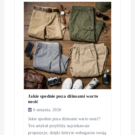
j
a
w
p
i
s
u
Jakie spodnie poza dżinsami warto
nosić
6 sierpnia, 2026
Jakie spodnie poza dżinsami warto nosić?
Ten artykuł przybliży najciekawsze
propozycje, dzięki którym wzbogacisz swoją