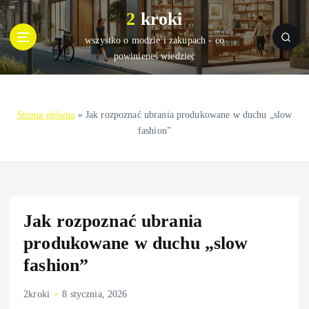
S
2 kroki
k
i
wszystko o modzie i zakupach - co
p
powinieneś wiedzieć
t
o
c
Strona główna
»
Jak rozpoznać ubrania produkowane w duchu „slow
o
fashion”
n
t
e
n
t
Jak rozpoznać ubrania
produkowane w duchu „slow
fashion”
2kroki
8 stycznia, 2026