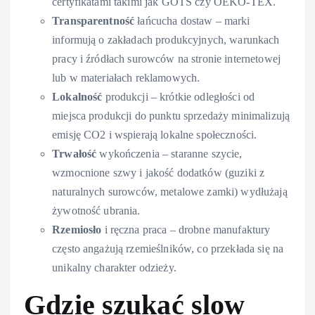
certyfikatami takimi jak GOTS czy OEKO-TEX.
Transparentność
łańcucha dostaw – marki
informują o zakładach produkcyjnych, warunkach
pracy i źródłach surowców na stronie internetowej
lub w materiałach reklamowych.
Lokalność
produkcji – krótkie odległości od
miejsca produkcji do punktu sprzedaży minimalizują
emisję CO2 i wspierają lokalne społeczności.
Trwałość
wykończenia – staranne szycie,
wzmocnione szwy i jakość dodatków (guziki z
naturalnych surowców, metalowe zamki) wydłużają
żywotność ubrania.
Rzemiosło
i ręczna praca – drobne manufaktury
często angażują rzemieślników, co przekłada się na
unikalny charakter odzieży.
Gdzie szukać slow