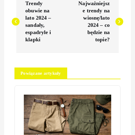
Trendy
Najważniejsz
a
obuwie na
e trendy na
lato 2024 –
wiosnę/lato
w
sandały,
2024 – co
espadryle i
będzie na
i
klapki
topie?
g
a
Powiązane artykuły
c
j
a
w