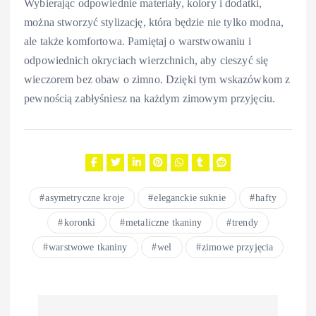
Wybierając odpowiednie materiały, kolory i dodatki,
można stworzyć stylizację, która będzie nie tylko modna,
ale także komfortowa. Pamiętaj o warstwowaniu i
odpowiednich okryciach wierzchnich, aby cieszyć się
wieczorem bez obaw o zimno. Dzięki tym wskazówkom z
pewnością zabłyśniesz na każdym zimowym przyjęciu.
asymetryczne kroje
eleganckie suknie
hafty
koronki
metaliczne tkaniny
trendy
warstwowe tkaniny
wel
zimowe przyjęcia
N