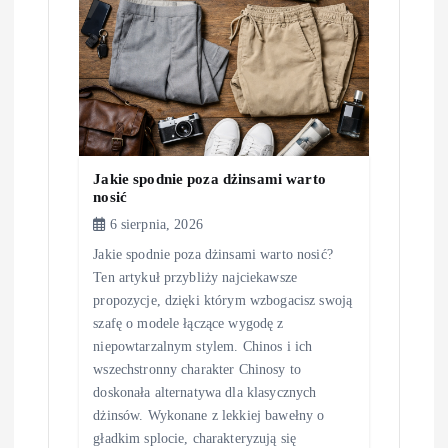
p
i
s
u
Jakie spodnie poza dżinsami warto
nosić
6 sierpnia, 2026
Jakie spodnie poza dżinsami warto nosić?
Ten artykuł przybliży najciekawsze
propozycje, dzięki którym wzbogacisz swoją
szafę o modele łączące wygodę z
niepowtarzalnym stylem. Chinos i ich
wszechstronny charakter Chinosy to
doskonała alternatywa dla klasycznych
dżinsów. Wykonane z lekkiej bawełny o
gładkim splocie, charakteryzują się