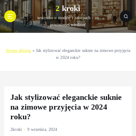
S
2 kroki
k
i
wszystko o modzie i zakupach - co
p
powinieneś wiedzieć
t
o
c
Strona główna
»
Jak stylizować eleganckie suknie na zimowe przyjęcia
o
w 2024 roku?
n
t
e
n
t
Jak stylizować eleganckie suknie
na zimowe przyjęcia w 2024
roku?
2kroki
9 września, 2024