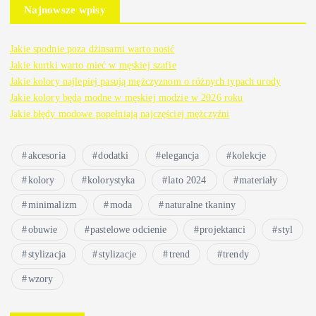
Najnowsze wpisy
Jakie spodnie poza dżinsami warto nosić
Jakie kurtki warto mieć w męskiej szafie
Jakie kolory najlepiej pasują mężczyznom o różnych typach urody
Jakie kolory będą modne w męskiej modzie w 2026 roku
Jakie błędy modowe popełniają najczęściej mężczyźni
akcesoria
dodatki
elegancja
kolekcje
kolory
kolorystyka
lato 2024
materiały
minimalizm
moda
naturalne tkaniny
obuwie
pastelowe odcienie
projektanci
styl
stylizacja
stylizacje
trend
trendy
wzory