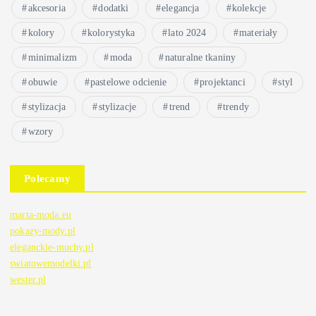
akcesoria
dodatki
elegancja
kolekcje
kolory
kolorystyka
lato 2024
materiały
minimalizm
moda
naturalne tkaniny
obuwie
pastelowe odcienie
projektanci
styl
stylizacja
stylizacje
trend
trendy
wzory
Polecamy
marta-moda.eu
pokazy-mody.pl
eleganckie-muchy.pl
swiatowemodelki.pl
wester.pl