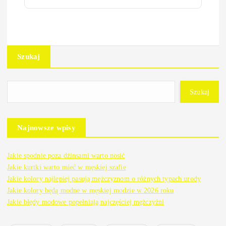
Szukaj
Szukaj
Najnowsze wpisy
Jakie spodnie poza dżinsami warto nosić
Jakie kurtki warto mieć w męskiej szafie
Jakie kolory najlepiej pasują mężczyznom o różnych typach urody
Jakie kolory będą modne w męskiej modzie w 2026 roku
Jakie błędy modowe popełniają najczęściej mężczyźni