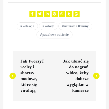
kolekcje
kolory
naturalne tkaniny
pastelowe odcienie
N
Jak tworzyć
Jak ubrać się
a
reelsy i
do nagrań
shortsy
wideo, żeby
w
modowe,
dobrze
które się
wyglądać w
i
viralują
kamerze
g