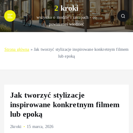
S
2 kroki
k
i
wszystko o modzie i zakupach - co
p
powinieneś wiedzieć
t
o
c
Strona główna
»
Jak tworzyć stylizacje inspirowane konkretnym filmem
o
lub epoką
n
t
e
n
t
Jak tworzyć stylizacje
inspirowane konkretnym filmem
lub epoką
2kroki
15 marca, 2026