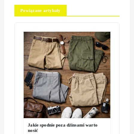
a
Powiązane artykuły
c
j
a
w
p
i
s
u
Jakie spodnie poza dżinsami warto
nosić