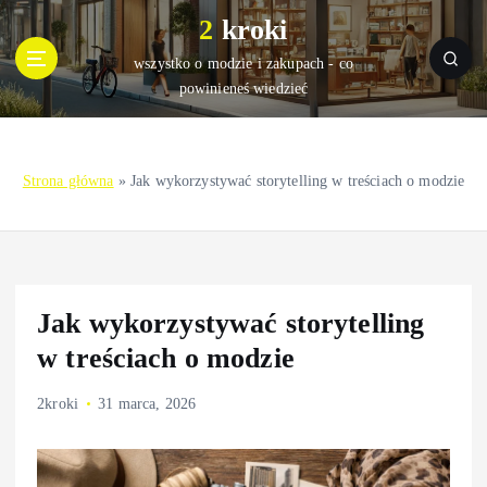
S
2 kroki
k
i
wszystko o modzie i zakupach - co
p
powinieneś wiedzieć
t
o
c
Strona główna
»
Jak wykorzystywać storytelling w treściach o modzie
o
n
t
e
n
t
Jak wykorzystywać storytelling
w treściach o modzie
2kroki
31 marca, 2026