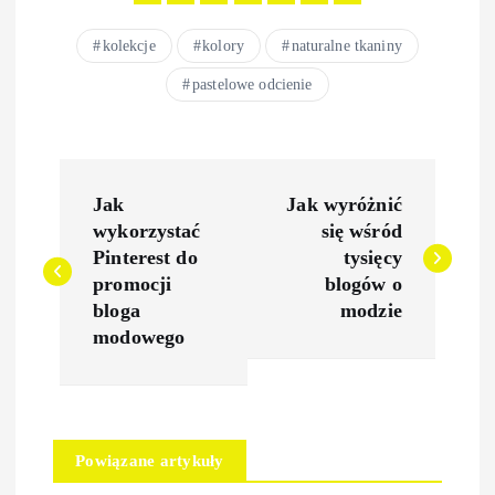
kolekcje
kolory
naturalne tkaniny
pastelowe odcienie
N
Jak
Jak wyróżnić
a
wykorzystać
się wśród
Pinterest do
tysięcy
w
promocji
blogów o
bloga
modzie
i
modowego
g
a
Powiązane artykuły