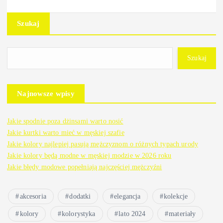
Szukaj
Szukaj
Najnowsze wpisy
Jakie spodnie poza dżinsami warto nosić
Jakie kurtki warto mieć w męskiej szafie
Jakie kolory najlepiej pasują mężczyznom o różnych typach urody
Jakie kolory będą modne w męskiej modzie w 2026 roku
Jakie błędy modowe popełniają najczęściej mężczyźni
akcesoria
dodatki
elegancja
kolekcje
kolory
kolorystyka
lato 2024
materiały