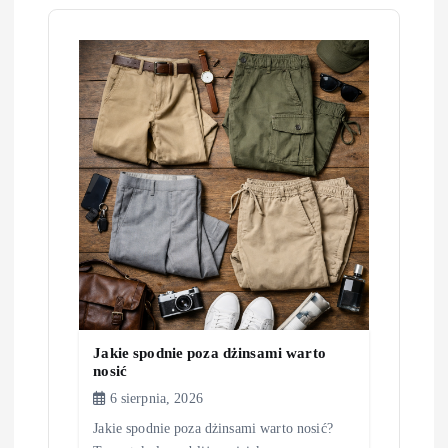
c
j
a
w
p
i
s
u
Jakie spodnie poza dżinsami warto
nosić
6 sierpnia, 2026
Jakie spodnie poza dżinsami warto nosić?