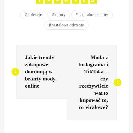
kolekcje
kolory
naturalne tkaniny
pastelowe odcienie
N
Jakie trendy
Moda z
a
zakupowe
Instagrama i
dominują w
TikToka –
w
branży mody
czy
online
rzeczywiście
i
warto
kupować to,
g
co viralowe?
a