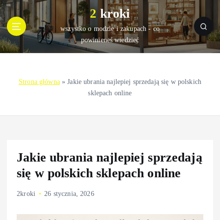
S
2 kroki
k
i
wszystko o modzie i zakupach - co
p
powinieneś wiedzieć
t
o
c
Strona główna
»
Jakie ubrania najlepiej sprzedają się w polskich
o
sklepach online
n
t
e
n
t
Jakie ubrania najlepiej sprzedają
się w polskich sklepach online
2kroki
26 stycznia, 2026