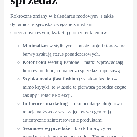
sprzedaż
Rokroczne zmiany w kalendarzu modowym, a także
dynamiczne zjawiska związane z mediami
społecznościowymi, kształtują potrzeby klientów:
Minimalizm
w stylistyce – proste kroje i stonowane
barwy zyskują status ponadczasowych.
Kolor roku
według Pantone – marki wprowadzają
limitowane linie, co napędza sprzedaż impulsową.
Szybka moda (fast fashion)
vs. slow fashion –
mimo krytyki, to właśnie ta pierwsza pobudza częste
zakupy i rotację kolekcji.
Influencer marketing
– rekomendacje blogerów i
relacje na żywo z sesji zdjęciowych generują
autentyczne zainteresowanie produktami.
Sezonowe wyprzedaże
– black friday, cyber
monday czy letnia wyprzedaż do -70% przyciągają