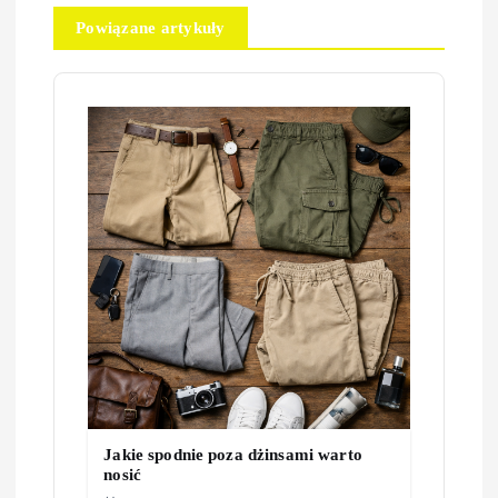
c
Powiązane artykuły
j
a
w
p
i
s
u
Jakie spodnie poza dżinsami warto
nosić