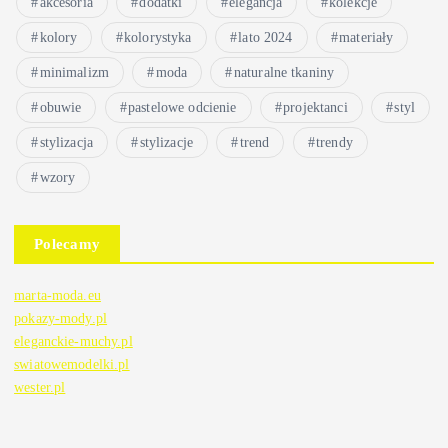
akcesoria
dodatki
elegancja
kolekcje
kolory
kolorystyka
lato 2024
materiały
minimalizm
moda
naturalne tkaniny
obuwie
pastelowe odcienie
projektanci
styl
stylizacja
stylizacje
trend
trendy
wzory
Polecamy
marta-moda.eu
pokazy-mody.pl
eleganckie-muchy.pl
swiatowemodelki.pl
wester.pl