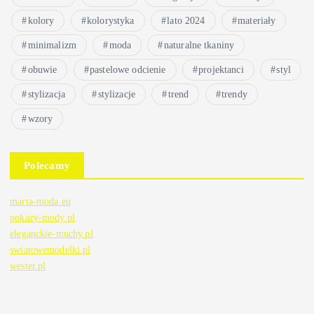
kolory
kolorystyka
lato 2024
materiały
minimalizm
moda
naturalne tkaniny
obuwie
pastelowe odcienie
projektanci
styl
stylizacja
stylizacje
trend
trendy
wzory
Polecamy
marta-moda.eu
pokazy-mody.pl
eleganckie-muchy.pl
swiatowemodelki.pl
wester.pl