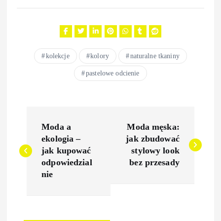
kolekcje
kolory
naturalne tkaniny
pastelowe odcienie
N
Moda a
Moda męska:
a
ekologia –
jak zbudować
jak kupować
stylowy look
w
odpowiedzial
bez przesady
nie
i
g