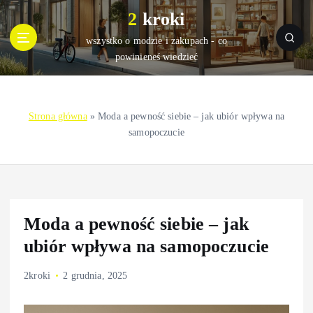
S
2 kroki
k
i
wszystko o modzie i zakupach - co
p
powinieneś wiedzieć
t
o
c
Strona główna
»
Moda a pewność siebie – jak ubiór wpływa na
o
samopoczucie
n
t
e
n
t
Moda a pewność siebie – jak
ubiór wpływa na samopoczucie
2kroki
2 grudnia, 2025