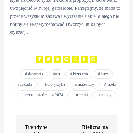
stylu art deco to tylko niektóre z propozycji, które warto
uwzględnić w swojej garderobie. Pamiętajmy, że moda to
przede wszystkim zabawa i wyrażanie siebie, dlatego nie
bójmy się eksperymentować i tworzyć unikalnych
stylizacji.
akcesoria
art
biżuteria
buty
dodatki
kolorystyka
materiały
moda
sezon jesień/zima 2024
torebki
trendy
N
Trendy w
Bielizna na