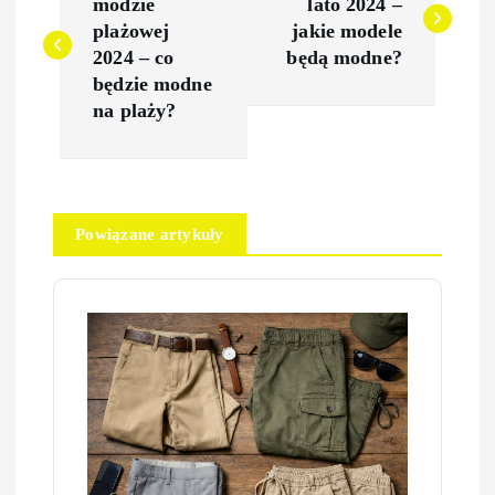
a
modzie
lato 2024 –
plażowej
jakie modele
w
2024 – co
będą modne?
będzie modne
i
na plaży?
g
a
Powiązane artykuły
c
j
a
w