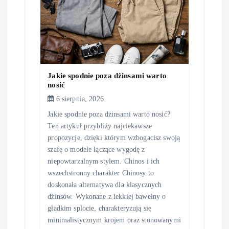
p
i
s
u
Jakie spodnie poza dżinsami warto
nosić
6 sierpnia, 2026
Jakie spodnie poza dżinsami warto nosić?
Ten artykuł przybliży najciekawsze
propozycje, dzięki którym wzbogacisz swoją
szafę o modele łączące wygodę z
niepowtarzalnym stylem. Chinos i ich
wszechstronny charakter Chinosy to
doskonała alternatywa dla klasycznych
dżinsów. Wykonane z lekkiej bawełny o
gładkim splocie, charakteryzują się
minimalistycznym krojem oraz stonowanymi