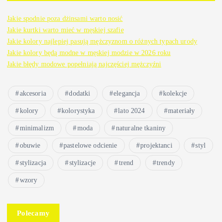
Jakie spodnie poza dżinsami warto nosić
Jakie kurtki warto mieć w męskiej szafie
Jakie kolory najlepiej pasują mężczyznom o różnych typach urody
Jakie kolory będą modne w męskiej modzie w 2026 roku
Jakie błędy modowe popełniają najczęściej mężczyźni
akcesoria
dodatki
elegancja
kolekcje
kolory
kolorystyka
lato 2024
materiały
minimalizm
moda
naturalne tkaniny
obuwie
pastelowe odcienie
projektanci
styl
stylizacja
stylizacje
trend
trendy
wzory
Polecamy