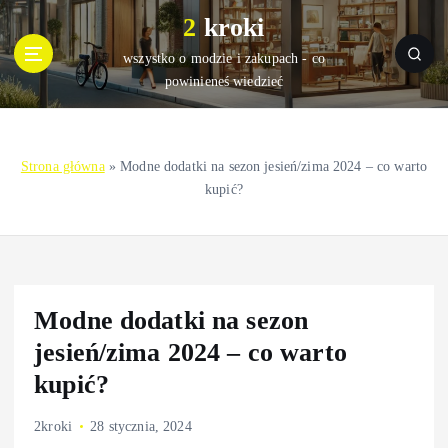
S
2 kroki
k
i
wszystko o modzie i zakupach - co
p
powinieneś wiedzieć
t
o
c
Strona główna
»
Modne dodatki na sezon jesień/zima 2024 – co warto
o
kupić?
n
t
e
n
t
Modne dodatki na sezon
jesień/zima 2024 – co warto
kupić?
2kroki
28 stycznia, 2024