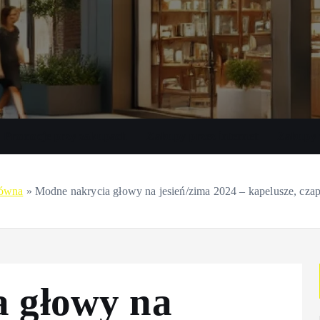
Promocje przy zakupach
Zakupy przez internet
Zakupy 
łówna
»
Modne nakrycia głowy na jesień/zima 2024 – kapelusze, czap
 głowy na