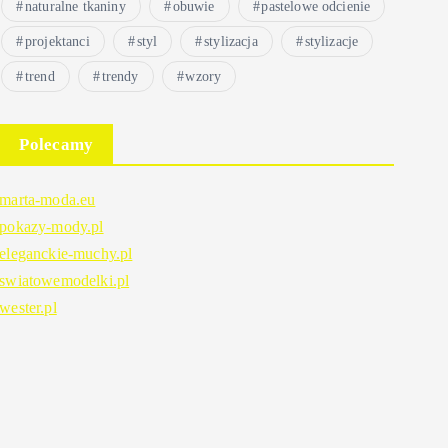
naturalne tkaniny
obuwie
pastelowe odcienie
projektanci
styl
stylizacja
stylizacje
trend
trendy
wzory
Polecamy
marta-moda.eu
pokazy-mody.pl
eleganckie-muchy.pl
swiatowemodelki.pl
wester.pl