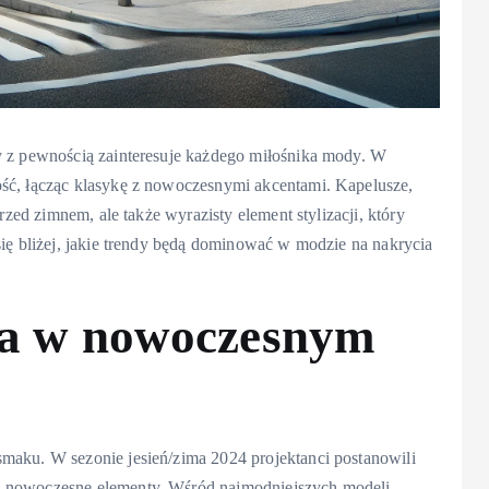
y z pewnością zainteresuje każdego miłośnika mody. W
ość, łącząc klasykę z nowoczesnymi akcentami. Kapelusze,
rzed zimnem, ale także wyrazisty element stylizacji, który
się bliżej, jakie trendy będą dominować w modzie na nakrycia
ka w nowoczesnym
maku. W sezonie jesień/zima 2024 projektanci postanowili
o nowoczesne elementy. Wśród najmodniejszych modeli