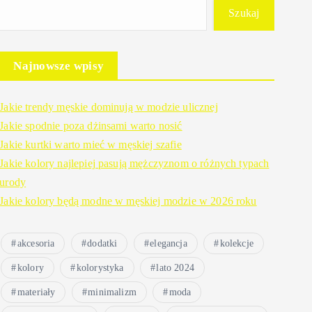
Szukaj
Najnowsze wpisy
Jakie trendy męskie dominują w modzie ulicznej
Jakie spodnie poza dżinsami warto nosić
Jakie kurtki warto mieć w męskiej szafie
Jakie kolory najlepiej pasują mężczyznom o różnych typach
urody
Jakie kolory będą modne w męskiej modzie w 2026 roku
akcesoria
dodatki
elegancja
kolekcje
kolory
kolorystyka
lato 2024
materiały
minimalizm
moda