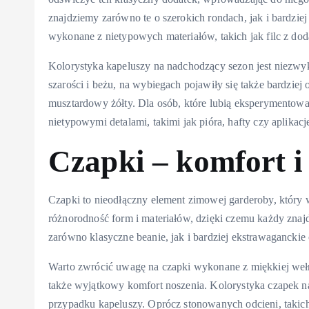
znajdziemy zarówno te o szerokich rondach, jak i bardzie
wykonane z nietypowych materiałów, takich jak filc z dod
Kolorystyka kapeluszy na nadchodzący sezon jest niezwyk
szarości i beżu, na wybiegach pojawiły się także bardziej
musztardowy żółty. Dla osób, które lubią eksperymento
nietypowymi detalami, takimi jak pióra, hafty czy aplikacj
Czapki – komfort i
Czapki to nieodłączny element zimowej garderoby, który w
różnorodność form i materiałów, dzięki czemu każdy znaj
zarówno klasyczne beanie, jak i bardziej ekstrawagancki
Warto zwrócić uwagę na czapki wykonane z miękkiej wełny,
także wyjątkowy komfort noszenia. Kolorystyka czapek n
przypadku kapeluszy. Oprócz stonowanych odcieni, takich 