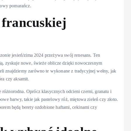
eonowy pomarańcz.
 francuskiej
ezonie jesień/zima 2024 przeżywa swój renesans. Ten
cją, zyskuje nowe, świeże oblicze dzięki nowoczesnym
li znajdziemy zarówno te wykonane z tradycyjnej wełny, jak
óra czy aksamit.
 różnorodna. Oprócz klasycznych odcieni czerni, granatu i
powe barwy, takie jak pastelowy róż, miętowa zieleń czy złoto.
yborem będą berety ozdobione haftami, cekinami czy