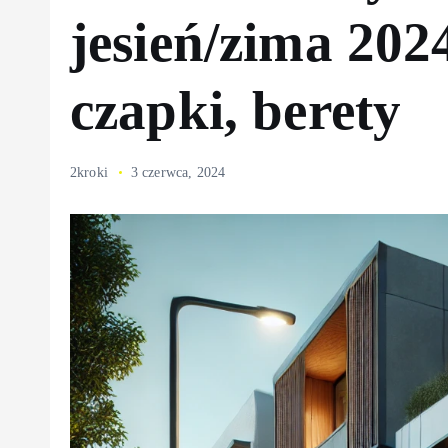
jesień/zima 202
czapki, berety
2kroki
3 czerwca, 2024