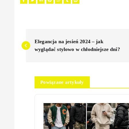
N
Elegancja na jesień 2024 – jak
a
wyglądać stylowo w chłodniejsze dni?
w
i
Powiązane artykuły
g
a