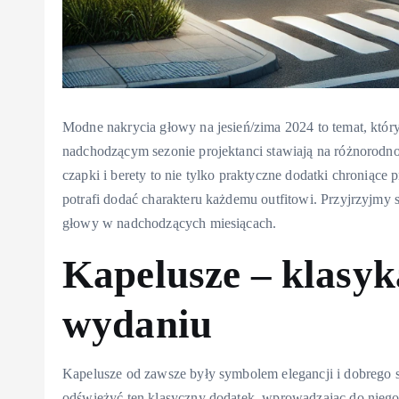
Modne nakrycia głowy na jesień/zima 2024 to temat, któr
nadchodzącym sezonie projektanci stawiają na różnorodn
czapki i berety to nie tylko praktyczne dodatki chroniące p
potrafi dodać charakteru każdemu outfitowi. Przyjrzyjmy 
głowy w nadchodzących miesiącach.
Kapelusze – klasy
wydaniu
Kapelusze od zawsze były symbolem elegancji i dobrego s
odświeżyć ten klasyczny dodatek, wprowadzając do nieg