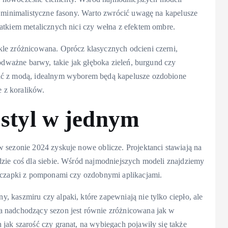
j minimalistyczne fasony. Warto zwrócić uwagę na kapelusze
atkiem metalicznych nici czy wełna z efektem ombre.
le zróżnicowana. Oprócz klasycznych odcieni czerni,
 odważne barwy, takie jak głęboka zieleń, burgund czy
wać z modą, idealnym wyborem będą kapelusze ozdobione
e z koralików.
 styl w jednym
 sezonie 2024 zyskuje nowe oblicze. Projektanci stawiają na
dzie coś dla siebie. Wśród najmodniejszych modeli znajdziemy
e czapki z pomponami czy ozdobnymi aplikacjami.
 kaszmiru czy alpaki, które zapewniają nie tylko ciepło, ale
a nadchodzący sezon jest równie zróżnicowana jak w
jak szarość czy granat, na wybiegach pojawiły się także