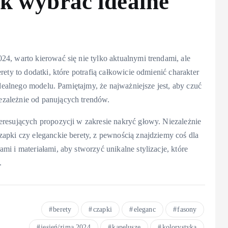
k wybrać idealne
4, warto kierować się nie tylko aktualnymi trendami, ale
ety to dodatki, które potrafią całkowicie odmienić charakter
idealnego modelu. Pamiętajmy, że najważniejsze jest, aby czuć
zależnie od panujących trendów.
eresujących propozycji w zakresie nakryć głowy. Niezależnie
apki czy eleganckie berety, z pewnością znajdziemy coś dla
i i materiałami, aby stworzyć unikalne stylizacje, które
.
berety
czapki
eleganc
fasony
jesień/zima 2024
kapelusze
kolorystyka