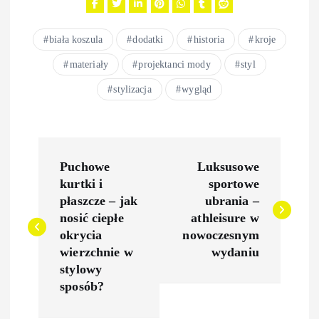
biała koszula
dodatki
historia
kroje
materiały
projektanci mody
styl
stylizacja
wygląd
N
Puchowe
Luksusowe
a
kurtki i
sportowe
płaszcze – jak
ubrania –
w
nosić ciepłe
athleisure w
okrycia
nowoczesnym
i
wierzchnie w
wydaniu
stylowy
g
sposób?