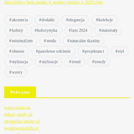
Jakie kolory będą modne w męskiej modzie w 2026 roku
akcesoria
dodatki
elegancja
kolekcje
kolory
kolorystyka
lato 2024
materiały
minimalizm
moda
naturalne tkaniny
obuwie
pastelowe odcienie
projektanci
styl
stylizacja
stylizacje
trend
trendy
wzory
Polecamy
marta-moda.eu
pokazy-mody.pl
eleganckie-muchy.pl
swiatowemodelki.pl