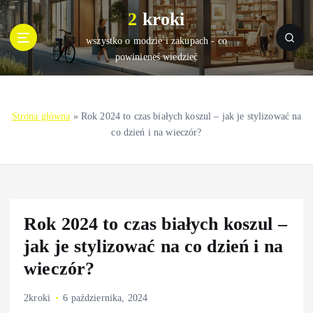
S
2 kroki
k
i
wszystko o modzie i zakupach - co
p
powinieneś wiedzieć
t
o
c
Strona główna
»
Rok 2024 to czas białych koszul – jak je stylizować na
o
co dzień i na wieczór?
n
t
e
n
t
Rok 2024 to czas białych koszul –
jak je stylizować na co dzień i na
wieczór?
2kroki
6 października, 2024