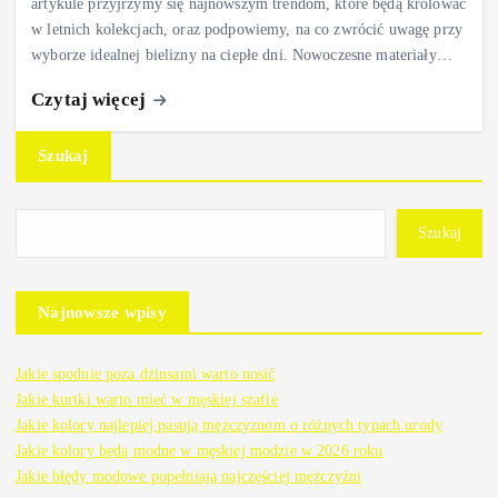
artykule przyjrzymy się najnowszym trendom, które będą królować
w letnich kolekcjach, oraz podpowiemy, na co zwrócić uwagę przy
wyborze idealnej bielizny na ciepłe dni. Nowoczesne materiały…
Czytaj więcej
Szukaj
Szukaj
Najnowsze wpisy
Jakie spodnie poza dżinsami warto nosić
Jakie kurtki warto mieć w męskiej szafie
Jakie kolory najlepiej pasują mężczyznom o różnych typach urody
Jakie kolory będą modne w męskiej modzie w 2026 roku
Jakie błędy modowe popełniają najczęściej mężczyźni