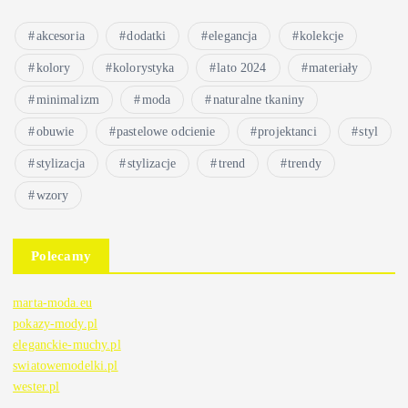
akcesoria
dodatki
elegancja
kolekcje
kolory
kolorystyka
lato 2024
materiały
minimalizm
moda
naturalne tkaniny
obuwie
pastelowe odcienie
projektanci
styl
stylizacja
stylizacje
trend
trendy
wzory
Polecamy
marta-moda.eu
pokazy-mody.pl
eleganckie-muchy.pl
swiatowemodelki.pl
wester.pl