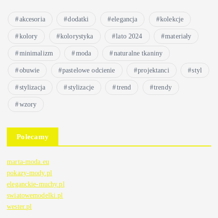
akcesoria
dodatki
elegancja
kolekcje
kolory
kolorystyka
lato 2024
materiały
minimalizm
moda
naturalne tkaniny
obuwie
pastelowe odcienie
projektanci
styl
stylizacja
stylizacje
trend
trendy
wzory
Polecamy
marta-moda.eu
pokazy-mody.pl
eleganckie-muchy.pl
swiatowemodelki.pl
wester.pl