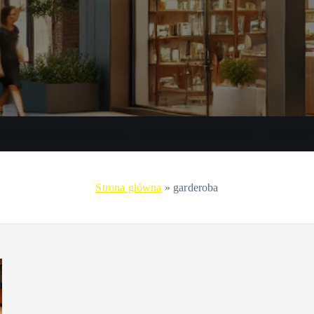
Promocje przy zakupach
Zakupy przez internet
Zakupy 
Strona główna
»
garderoba