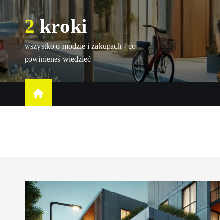
S
2 kroki
k
i
p
wszystko o modzie i zakupach - co
t
powinieneś wiedzieć
o
c
Home
Kategorie
Opinie o produktach
o
n
t
e
n
t