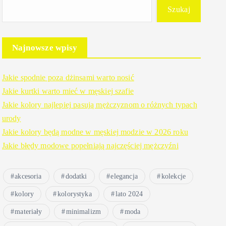
Szukaj
Najnowsze wpisy
Jakie spodnie poza dżinsami warto nosić
Jakie kurtki warto mieć w męskiej szafie
Jakie kolory najlepiej pasują mężczyznom o różnych typach
urody
Jakie kolory będą modne w męskiej modzie w 2026 roku
Jakie błędy modowe popełniają najczęściej mężczyźni
akcesoria
dodatki
elegancja
kolekcje
kolory
kolorystyka
lato 2024
materiały
minimalizm
moda