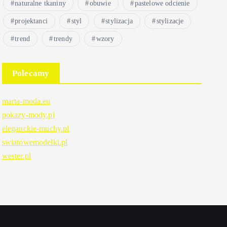
naturalne tkaniny
obuwie
pastelowe odcienie
projektanci
styl
stylizacja
stylizacje
trend
trendy
wzory
Polecamy
marta-moda.eu
pokazy-mody.pl
eleganckie-muchy.pl
swiatowemodelki.pl
wester.pl