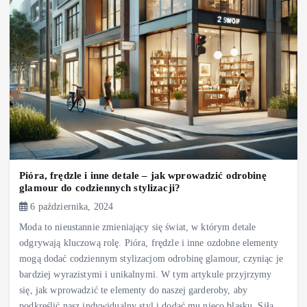
Pióra, frędzle i inne detale – jak wprowadzić odrobinę
glamour do codziennych stylizacji?
6 października, 2024
Moda to nieustannie zmieniający się świat, w którym detale
odgrywają kluczową rolę. Pióra, frędzle i inne ozdobne elementy
mogą dodać codziennym stylizacjom odrobinę glamour, czyniąc je
bardziej wyrazistymi i unikalnymi. W tym artykule przyjrzymy
się, jak wprowadzić te elementy do naszej garderoby, aby
podkreślić nasz indywidualny styl i dodać mu nieco blasku. Siła