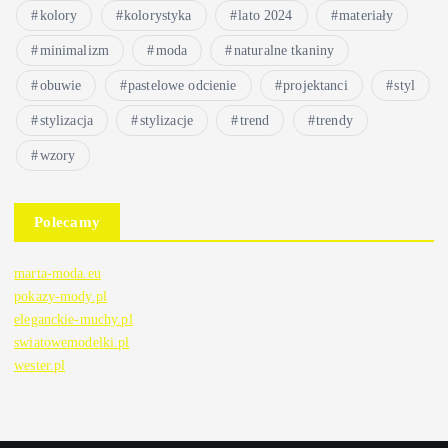
kolory
kolorystyka
lato 2024
materiały
minimalizm
moda
naturalne tkaniny
obuwie
pastelowe odcienie
projektanci
styl
stylizacja
stylizacje
trend
trendy
wzory
Polecamy
marta-moda.eu
pokazy-mody.pl
eleganckie-muchy.pl
swiatowemodelki.pl
wester.pl