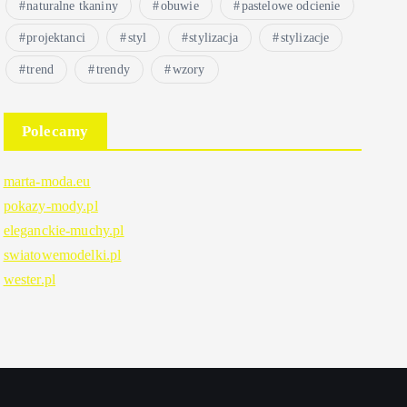
naturalne tkaniny
obuwie
pastelowe odcienie
projektanci
styl
stylizacja
stylizacje
trend
trendy
wzory
Polecamy
marta-moda.eu
pokazy-mody.pl
eleganckie-muchy.pl
swiatowemodelki.pl
wester.pl