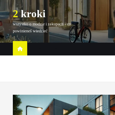
S
2 kroki
k
i
p
wszystko o modzie i zakupach - co
t
powinieneś wiedzieć
o
c
Home
Kategorie
Opinie o produktach
o
n
t
e
n
t