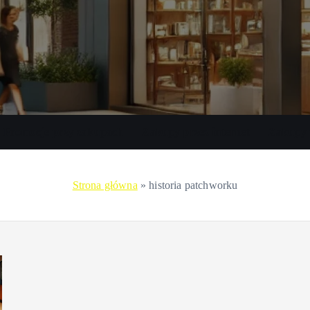
Promocje przy zakupach
Zakupy przez internet
Zakupy 
Strona główna
»
historia patchworku