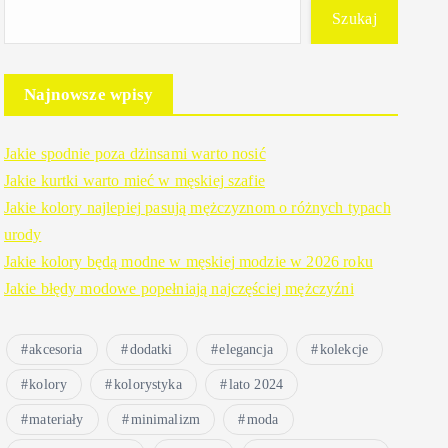
Szukaj
Najnowsze wpisy
Jakie spodnie poza dżinsami warto nosić
Jakie kurtki warto mieć w męskiej szafie
Jakie kolory najlepiej pasują mężczyznom o różnych typach
urody
Jakie kolory będą modne w męskiej modzie w 2026 roku
Jakie błędy modowe popełniają najczęściej mężczyźni
akcesoria
dodatki
elegancja
kolekcje
kolory
kolorystyka
lato 2024
materiały
minimalizm
moda