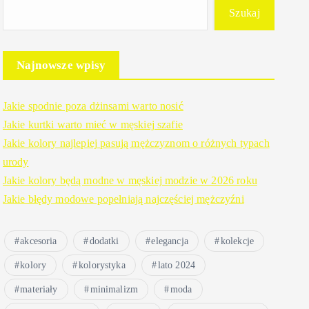
Szukaj
Najnowsze wpisy
Jakie spodnie poza dżinsami warto nosić
Jakie kurtki warto mieć w męskiej szafie
Jakie kolory najlepiej pasują mężczyznom o różnych typach
urody
Jakie kolory będą modne w męskiej modzie w 2026 roku
Jakie błędy modowe popełniają najczęściej mężczyźni
akcesoria
dodatki
elegancja
kolekcje
kolory
kolorystyka
lato 2024
materiały
minimalizm
moda