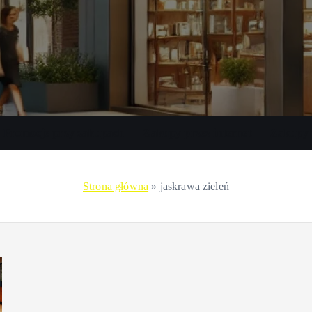
Promocje przy zakupach
Zakupy przez internet
Zakupy 
Strona główna
»
jaskrawa zieleń