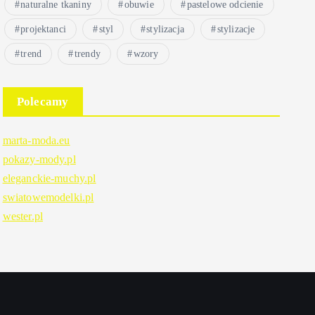
naturalne tkaniny
obuwie
pastelowe odcienie
projektanci
styl
stylizacja
stylizacje
trend
trendy
wzory
Polecamy
marta-moda.eu
pokazy-mody.pl
eleganckie-muchy.pl
swiatowemodelki.pl
wester.pl