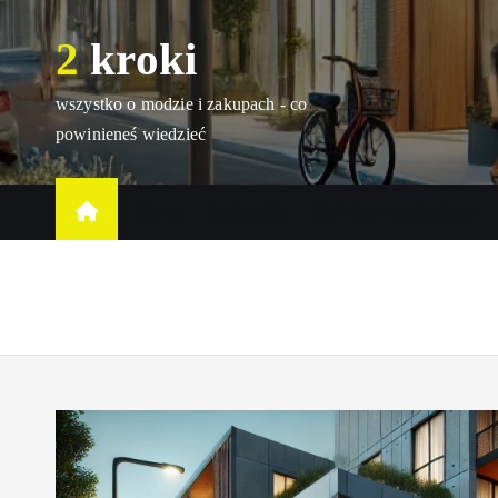
S
2 kroki
k
i
p
wszystko o modzie i zakupach - co
t
powinieneś wiedzieć
o
c
Home
Kategorie
Opinie o produktach
o
n
t
e
n
t