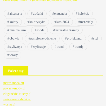
akcesoria
dodatki
elegancja
kolekcje
kolory
kolorystyka
lato 2024
materiały
minimalizm
moda
naturalne tkaniny
obuwie
pastelowe odcienie
projektanci
styl
stylizacja
stylizacje
trend
trendy
wzory
Polecamy
marta-moda.eu
pokazy-mody.pl
eleganckie-muchy.pl
swiatowemodelki.pl
wester.pl