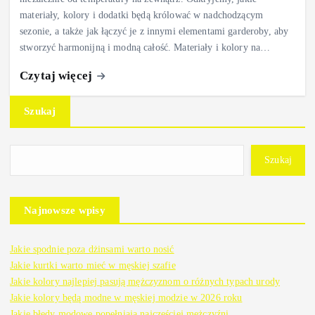
materiały, kolory i dodatki będą królować w nadchodzącym
sezonie, a także jak łączyć je z innymi elementami garderoby, aby
stworzyć harmonijną i modną całość. Materiały i kolory na…
Czytaj więcej
Szukaj
Szukaj
Najnowsze wpisy
Jakie spodnie poza dżinsami warto nosić
Jakie kurtki warto mieć w męskiej szafie
Jakie kolory najlepiej pasują mężczyznom o różnych typach urody
Jakie kolory będą modne w męskiej modzie w 2026 roku
Jakie błędy modowe popełniają najczęściej mężczyźni