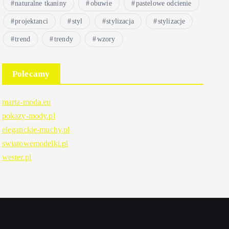
naturalne tkaniny
obuwie
pastelowe odcienie
projektanci
styl
stylizacja
stylizacje
trend
trendy
wzory
Polecamy
marta-moda.eu
pokazy-mody.pl
eleganckie-muchy.pl
swiatowemodelki.pl
wester.pl