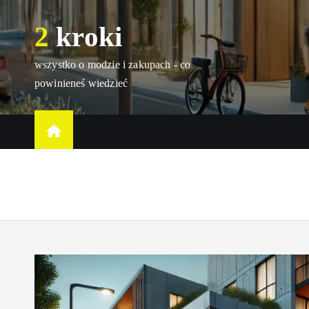
S
2 kroki
k
i
p
wszystko o modzie i zakupach - co
t
powinieneś wiedzieć
o
c
Home
Kategorie
Opinie o produktach
o
n
t
e
n
t