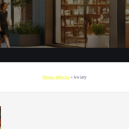
Promocje przy zakupach
Zakupy przez internet
Zakupy 
Strona główna
»
kwiaty