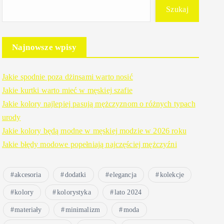
Szukaj
Najnowsze wpisy
Jakie spodnie poza dżinsami warto nosić
Jakie kurtki warto mieć w męskiej szafie
Jakie kolory najlepiej pasują mężczyznom o różnych typach
urody
Jakie kolory będą modne w męskiej modzie w 2026 roku
Jakie błędy modowe popełniają najczęściej mężczyźni
akcesoria
dodatki
elegancja
kolekcje
kolory
kolorystyka
lato 2024
materiały
minimalizm
moda