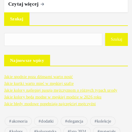
Czytaj więcej
Szukaj
Szukaj
Najnowsze wpisy
Jakie spodnie poza dżinsami warto nosić
Jakie kurtki warto mieć w męskiej szafie
Jakie kolory najlepiej pasują mężczyznom o różnych typach urody
Jakie kolory będą modne w męskiej modzie w 2026 roku
Jakie błędy modowe popełniają najczęściej mężczyźni
akcesoria
dodatki
elegancja
kolekcje
kolory
kolorystyka
lato 2024
materiały