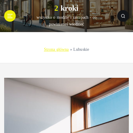
S
2 kroki
k
i
wszystko o modzie i zakupach - co
p
powinieneś wiedzieć
t
o
c
Strona główna
»
Lubuskie
o
n
t
e
n
t