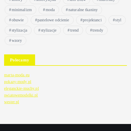
minimalizm
moda
naturalne tkaniny
obuwie
pastelowe odcienie
projektanci
styl
stylizacja
stylizacje
trend
trendy
wzory
Polecamy
marta-moda.eu
pokazy-mody.pl
eleganckie-muchy.pl
swiatowemodelki.pl
wester.pl