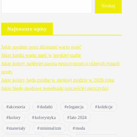
Szukaj
Najnowsze wpisy
Jakie spodnie poza dżinsami warto nosić
Jakie kurtki warto mieć w męskiej szafie
Jakie kolory najlepiej pasują mężczyznom o różnych typach
urody
Jakie kolory będą modne w męskiej modzie w 2026 roku
Jakie błędy modowe popełniają najczęściej mężczyźni
akcesoria
dodatki
elegancja
kolekcje
kolory
kolorystyka
lato 2024
materiały
minimalizm
moda