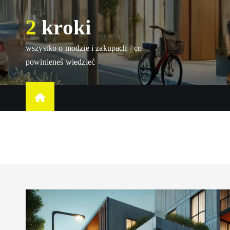
S
2 kroki
k
i
p
wszystko o modzie i zakupach - co
t
powinieneś wiedzieć
o
c
Home
Kategorie
Opinie o produktach
o
n
t
e
n
t