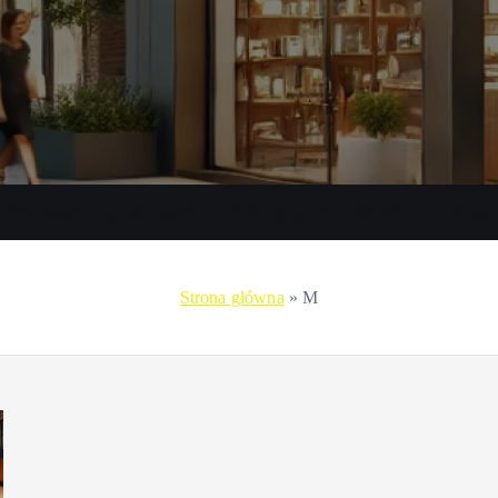
Promocje przy zakupach
Zakupy przez internet
Zakupy 
Strona główna
»
M