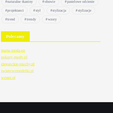
naturalne tkaniny
obuwie
pastelowe odcienie
projektanci
styl
stylizacja
stylizacje
trend
trendy
wzory
Polecamy
marta-moda.eu
pokazy-mody.pl
eleganckie-muchy.pl
swiatowemodelki.pl
wester.pl