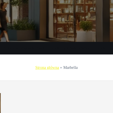
Promocje przy zakupach
Zakupy przez internet
Zakupy 
Strona główna
»
Marbella