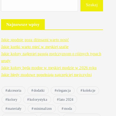
Szukaj
Najnowsze wpisy
Jakie spodnie poza dżinsami warto nosić
Jakie kurtki warto mieć w męskiej szafie
Jakie kolory najlepiej pasują mężczyznom o różnych typach
urody
Jakie kolory będą modne w męskiej modzie w 2026 roku
Jakie błędy modowe popełniają najczęściej mężczyźni
akcesoria
dodatki
elegancja
kolekcje
kolory
kolorystyka
lato 2024
materiały
minimalizm
moda