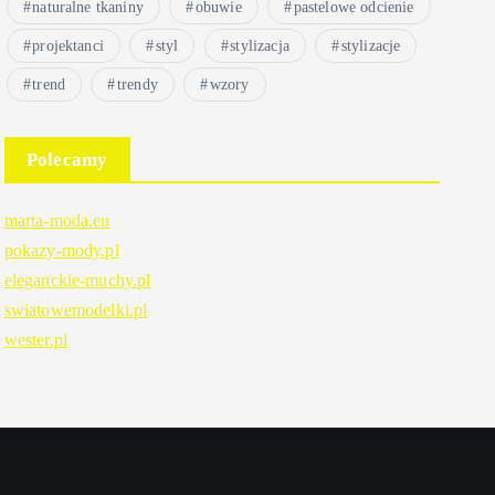
naturalne tkaniny
obuwie
pastelowe odcienie
projektanci
styl
stylizacja
stylizacje
trend
trendy
wzory
Polecamy
marta-moda.eu
pokazy-mody.pl
eleganckie-muchy.pl
swiatowemodelki.pl
wester.pl