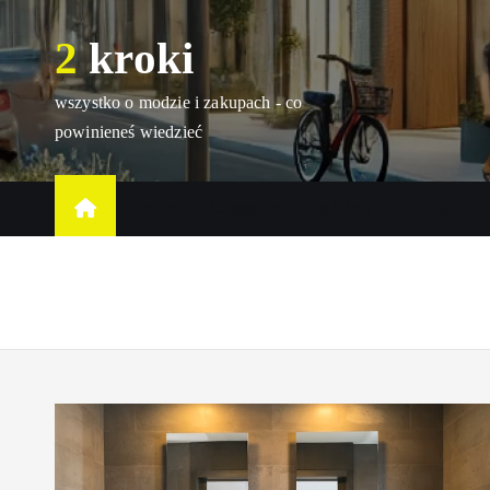
S
2 kroki
k
i
p
wszystko o modzie i zakupach - co
t
powinieneś wiedzieć
o
c
Home
Kategorie
Opinie o produktach
o
n
t
e
n
t