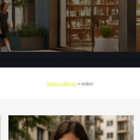
Promocje przy zakupach
Zakupy przez internet
Zakupy 
Strona główna
»
mikro