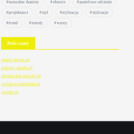
naturalne tkaniny
obuwie
pastelowe odcienie
projektanci
styl
stylizacja
stylizacje
trend
trendy
wzory
Polecamy
marta-moda.eu
pokazy-mody.pl
eleganckie-muchy.pl
swiatowemodelki.pl
wester.pl