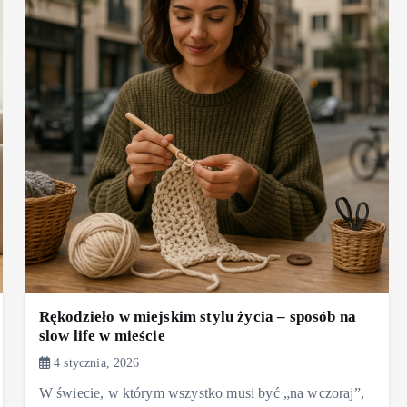
Rękodzieło w miejskim stylu życia – sposób na
slow life w mieście
4 stycznia, 2026
W świecie, w którym wszystko musi być „na wczoraj”,