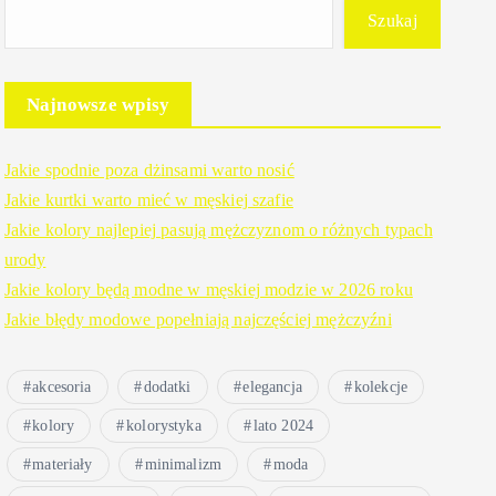
Szukaj
Najnowsze wpisy
Jakie spodnie poza dżinsami warto nosić
Jakie kurtki warto mieć w męskiej szafie
Jakie kolory najlepiej pasują mężczyznom o różnych typach
urody
Jakie kolory będą modne w męskiej modzie w 2026 roku
Jakie błędy modowe popełniają najczęściej mężczyźni
akcesoria
dodatki
elegancja
kolekcje
kolory
kolorystyka
lato 2024
materiały
minimalizm
moda