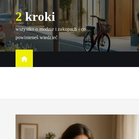
S
2 kroki
k
i
p
wszystko o modzie i zakupach - co
t
powinieneś wiedzieć
o
c
Home
Kategorie
Opinie o produktach
o
n
t
e
n
t