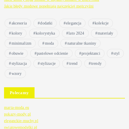
Jakie błędy modowe popełniają najczęściej mężczyźni
akcesoria
dodatki
elegancja
kolekcje
kolory
kolorystyka
lato 2024
materiały
minimalizm
moda
naturalne tkaniny
obuwie
pastelowe odcienie
projektanci
styl
stylizacja
stylizacje
trend
trendy
wzory
Polecamy
marta-moda.eu
pokazy-mody.pl
eleganckie-muchy.pl
swiatowemodelki.pl