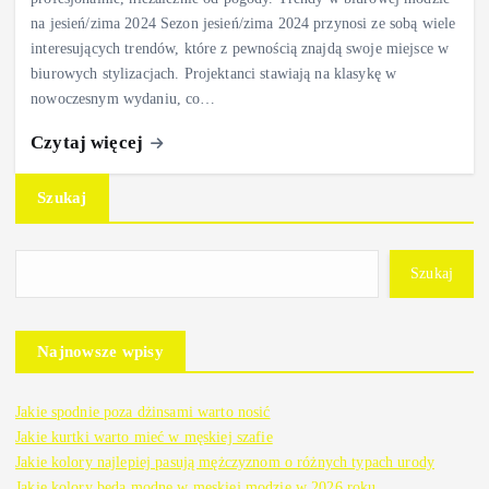
na jesień/zima 2024 Sezon jesień/zima 2024 przynosi ze sobą wiele
interesujących trendów, które z pewnością znajdą swoje miejsce w
biurowych stylizacjach. Projektanci stawiają na klasykę w
nowoczesnym wydaniu, co…
Czytaj więcej
Szukaj
Szukaj
Najnowsze wpisy
Jakie spodnie poza dżinsami warto nosić
Jakie kurtki warto mieć w męskiej szafie
Jakie kolory najlepiej pasują mężczyznom o różnych typach urody
Jakie kolory będą modne w męskiej modzie w 2026 roku