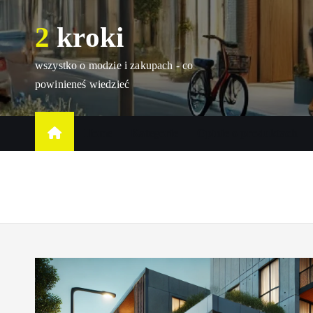
S
2 kroki
k
i
p
wszystko o modzie i zakupach - co
t
powinieneś wiedzieć
o
c
Home
Kategorie
Opinie o produktach
o
n
t
e
n
t