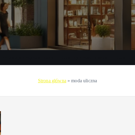
Promocje przy zakupach
Zakupy przez internet
Zakupy 
Strona główna
»
moda uliczna