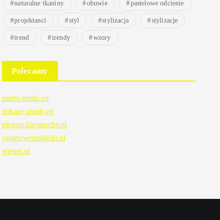
naturalne tkaniny
obuwie
pastelowe odcienie
projektanci
styl
stylizacja
stylizacje
trend
trendy
wzory
Polecamy
marta-moda.eu
pokazy-mody.pl
eleganckie-muchy.pl
swiatowemodelki.pl
wester.pl