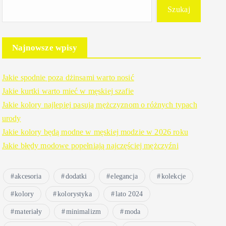
Szukaj
Najnowsze wpisy
Jakie spodnie poza dżinsami warto nosić
Jakie kurtki warto mieć w męskiej szafie
Jakie kolory najlepiej pasują mężczyznom o różnych typach
urody
Jakie kolory będą modne w męskiej modzie w 2026 roku
Jakie błędy modowe popełniają najczęściej mężczyźni
akcesoria
dodatki
elegancja
kolekcje
kolory
kolorystyka
lato 2024
materiały
minimalizm
moda