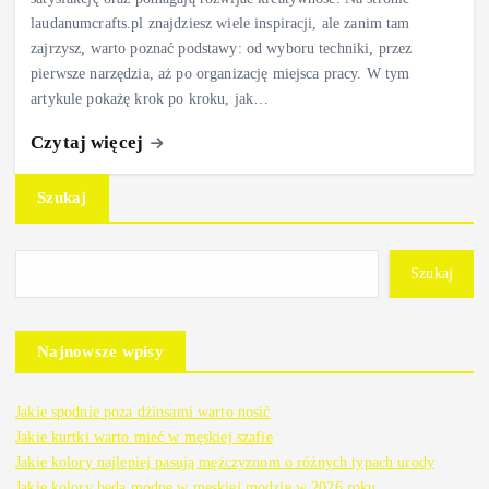
laudanumcrafts.pl znajdziesz wiele inspiracji, ale zanim tam
zajrzysz, warto poznać podstawy: od wyboru techniki, przez
pierwsze narzędzia, aż po organizację miejsca pracy. W tym
artykule pokażę krok po kroku, jak…
Czytaj więcej
Szukaj
Szukaj
Najnowsze wpisy
Jakie spodnie poza dżinsami warto nosić
Jakie kurtki warto mieć w męskiej szafie
Jakie kolory najlepiej pasują mężczyznom o różnych typach urody
Jakie kolory będą modne w męskiej modzie w 2026 roku