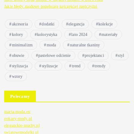
Jakie błędy modowe popełniają najczęściej mężczyźni
akcesoria
dodatki
elegancja
kolekcje
kolory
kolorystyka
lato 2024
materiały
minimalizm
moda
naturalne tkaniny
obuwie
pastelowe odcienie
projektanci
styl
stylizacja
stylizacje
trend
trendy
wzory
Polecamy
marta-moda.eu
pokazy-mody.pl
eleganckie-muchy.pl
swiatowemodelki.pl