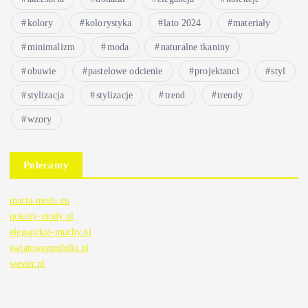
kolory
kolorystyka
lato 2024
materiały
minimalizm
moda
naturalne tkaniny
obuwie
pastelowe odcienie
projektanci
styl
stylizacja
stylizacje
trend
trendy
wzory
Polecamy
marta-moda.eu
pokazy-mody.pl
eleganckie-muchy.pl
swiatowemodelki.pl
wester.pl