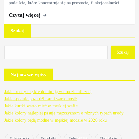
podejście, które koncentruje się na prostocie, funkcjonalności…
Czytaj więcej
Szukaj
Szukaj
Najnowsze wpisy
Jakie trendy męskie dominują w modzie ulicznej
Jakie spodnie poza dżinsami warto nosić
Jakie kurtki warto mieć w męskiej szafie
Jakie kolory najlepiej pasują mężczyznom o różnych typach urody
Jakie kolory będą modne w męskiej modzie w 2026 roku
akcesoria
dodatki
elegancja
kolekcje