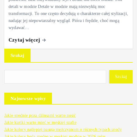
detali w modzie Detale w modzie mają niezwykłą moc
transformacji. To one często decydują o charakterze całej stylizacji,
nadając jej niepowtarzalny wygląd. Pióra i frędzle, choć mogą
wydawać…
Czytaj więcej
Szukaj
Szukaj
Najnowsze wpisy
Jakie spodnie poza dżinsami warto nosić
Jakie kurtki warto mieć w męskiej szafie
Jakie kolory najlepiej pasują mężczyznom o różnych typach urody
Jakie kolory będą modne w męskiej modzie w 2026 roku