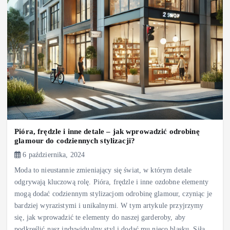
Pióra, frędzle i inne detale – jak wprowadzić odrobinę
glamour do codziennych stylizacji?
6 października, 2024
Moda to nieustannie zmieniający się świat, w którym detale
odgrywają kluczową rolę. Pióra, frędzle i inne ozdobne elementy
mogą dodać codziennym stylizacjom odrobinę glamour, czyniąc je
bardziej wyrazistymi i unikalnymi. W tym artykule przyjrzymy
się, jak wprowadzić te elementy do naszej garderoby, aby
podkreślić nasz indywidualny styl i dodać mu nieco blasku. Siła