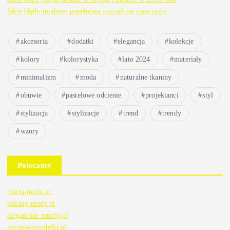
Jakie błędy modowe popełniają najczęściej mężczyźni
akcesoria
dodatki
elegancja
kolekcje
kolory
kolorystyka
lato 2024
materiały
minimalizm
moda
naturalne tkaniny
obuwie
pastelowe odcienie
projektanci
styl
stylizacja
stylizacje
trend
trendy
wzory
Polecamy
marta-moda.eu
pokazy-mody.pl
eleganckie-muchy.pl
swiatowemodelki.pl