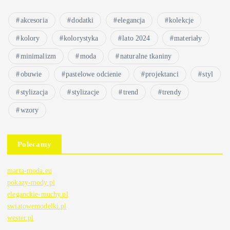
akcesoria
dodatki
elegancja
kolekcje
kolory
kolorystyka
lato 2024
materiały
minimalizm
moda
naturalne tkaniny
obuwie
pastelowe odcienie
projektanci
styl
stylizacja
stylizacje
trend
trendy
wzory
Polecamy
marta-moda.eu
pokazy-mody.pl
eleganckie-muchy.pl
swiatowemodelki.pl
wester.pl