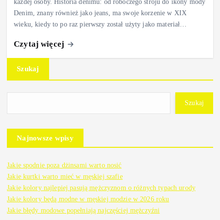
każdej osoby. Historia denimu: od roboczego stroju do ikony mody
Denim, znany również jako jeans, ma swoje korzenie w XIX
wieku, kiedy to po raz pierwszy został użyty jako materiał…
Czytaj więcej
Szukaj
Szukaj
Najnowsze wpisy
Jakie spodnie poza dżinsami warto nosić
Jakie kurtki warto mieć w męskiej szafie
Jakie kolory najlepiej pasują mężczyznom o różnych typach urody
Jakie kolory będą modne w męskiej modzie w 2026 roku
Jakie błędy modowe popełniają najczęściej mężczyźni