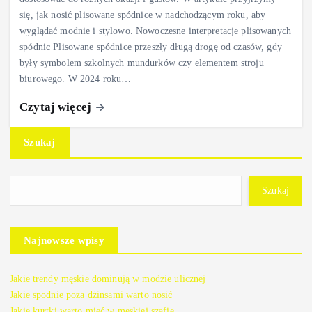
się, jak nosić plisowane spódnice w nadchodzącym roku, aby
wyglądać modnie i stylowo. Nowoczesne interpretacje plisowanych
spódnic Plisowane spódnice przeszły długą drogę od czasów, gdy
były symbolem szkolnych mundurków czy elementem stroju
biurowego. W 2024 roku…
Czytaj więcej
Szukaj
Szukaj
Najnowsze wpisy
Jakie trendy męskie dominują w modzie ulicznej
Jakie spodnie poza dżinsami warto nosić
Jakie kurtki warto mieć w męskiej szafie