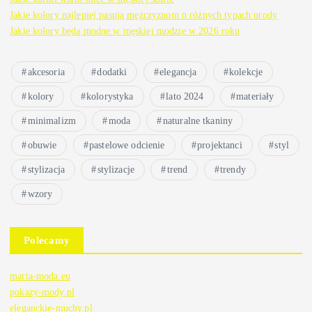
Jakie kolory najlepiej pasują mężczyznom o różnych typach urody
Jakie kolory będą modne w męskiej modzie w 2026 roku
akcesoria
dodatki
elegancja
kolekcje
kolory
kolorystyka
lato 2024
materiały
minimalizm
moda
naturalne tkaniny
obuwie
pastelowe odcienie
projektanci
styl
stylizacja
stylizacje
trend
trendy
wzory
Polecamy
marta-moda.eu
pokazy-mody.pl
eleganckie-muchy.pl