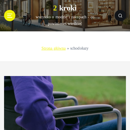
S
2 kroki
k
i
wszystko o modzie i zakupach - co
p
powinieneś wiedzieć
t
o
c
Strona główna
»
schodołazy
o
n
t
e
n
t