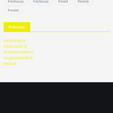
stylizacja
stylizacje
trend
trendy
wzory
Polecamy
marta-moda.eu
pokazy-mody.pl
eleganckie-muchy.pl
swiatowemodelki.pl
wester.pl