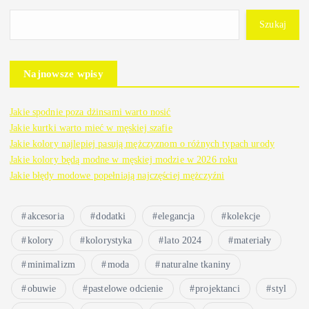
Szukaj
Najnowsze wpisy
Jakie spodnie poza dżinsami warto nosić
Jakie kurtki warto mieć w męskiej szafie
Jakie kolory najlepiej pasują mężczyznom o różnych typach urody
Jakie kolory będą modne w męskiej modzie w 2026 roku
Jakie błędy modowe popełniają najczęściej mężczyźni
akcesoria
dodatki
elegancja
kolekcje
kolory
kolorystyka
lato 2024
materiały
minimalizm
moda
naturalne tkaniny
obuwie
pastelowe odcienie
projektanci
styl