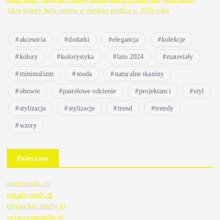
Jakie kolory będą modne w męskiej modzie w 2026 roku
akcesoria
dodatki
elegancja
kolekcje
kolory
kolorystyka
lato 2024
materiały
minimalizm
moda
naturalne tkaniny
obuwie
pastelowe odcienie
projektanci
styl
stylizacja
stylizacje
trend
trendy
wzory
Polecamy
marta-moda.eu
pokazy-mody.pl
eleganckie-muchy.pl
swiatowemodelki.pl