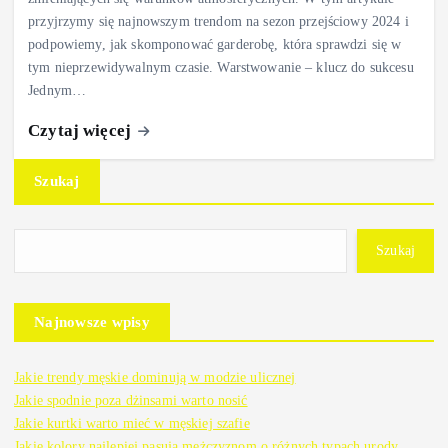
przyjrzymy się najnowszym trendom na sezon przejściowy 2024 i
podpowiemy, jak skomponować garderobę, która sprawdzi się w
tym nieprzewidywalnym czasie. Warstwowanie – klucz do sukcesu
Jednym…
Czytaj więcej
Szukaj
Szukaj
Najnowsze wpisy
Jakie trendy męskie dominują w modzie ulicznej
Jakie spodnie poza dżinsami warto nosić
Jakie kurtki warto mieć w męskiej szafie
Jakie kolory najlepiej pasują mężczyznom o różnych typach urody