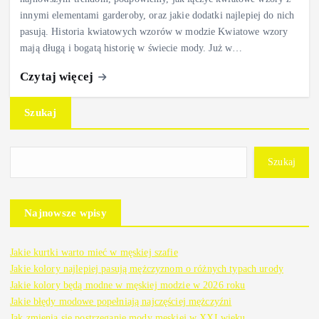
innymi elementami garderoby, oraz jakie dodatki najlepiej do nich
pasują. Historia kwiatowych wzorów w modzie Kwiatowe wzory
mają długą i bogatą historię w świecie mody. Już w…
Czytaj więcej
Szukaj
Szukaj
Najnowsze wpisy
Jakie kurtki warto mieć w męskiej szafie
Jakie kolory najlepiej pasują mężczyznom o różnych typach urody
Jakie kolory będą modne w męskiej modzie w 2026 roku
Jakie błędy modowe popełniają najczęściej mężczyźni
Jak zmienia się postrzeganie mody męskiej w XXI wieku