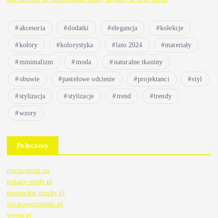
akcesoria
dodatki
elegancja
kolekcje
kolory
kolorystyka
lato 2024
materiały
minimalizm
moda
naturalne tkaniny
obuwie
pastelowe odcienie
projektanci
styl
stylizacja
stylizacje
trend
trendy
wzory
Polecamy
marta-moda.eu
pokazy-mody.pl
eleganckie-muchy.pl
swiatowemodelki.pl
wester.pl