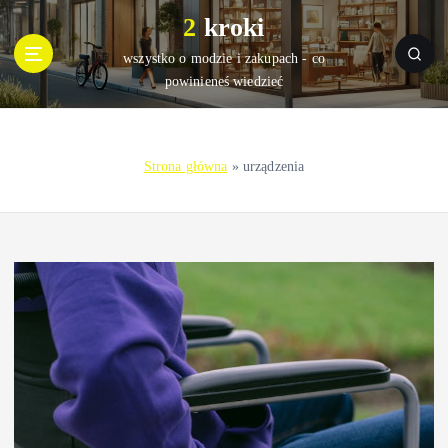
S
2 kroki
k
i
wszystko o modzie i zakupach - co
p
powinieneś wiedzieć
t
o
c
Strona główna
»
urządzenia
o
n
t
e
n
t