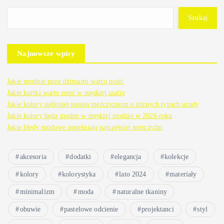
Szukaj
Najnowsze wpisy
Jakie spodnie poza dżinsami warto nosić
Jakie kurtki warto mieć w męskiej szafie
Jakie kolory najlepiej pasują mężczyznom o różnych typach urody
Jakie kolory będą modne w męskiej modzie w 2026 roku
Jakie błędy modowe popełniają najczęściej mężczyźni
akcesoria
dodatki
elegancja
kolekcje
kolory
kolorystyka
lato 2024
materiały
minimalizm
moda
naturalne tkaniny
obuwie
pastelowe odcienie
projektanci
styl