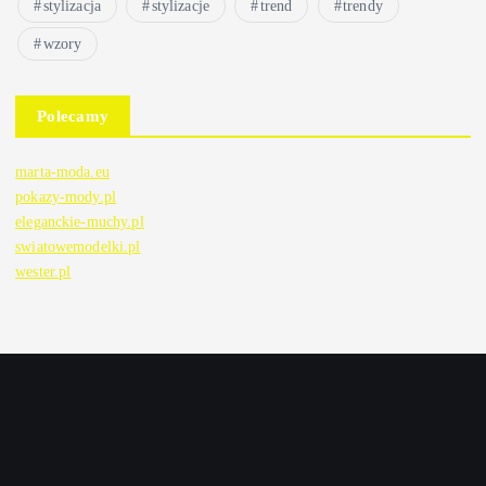
stylizacja
stylizacje
trend
trendy
wzory
Polecamy
marta-moda.eu
pokazy-mody.pl
eleganckie-muchy.pl
swiatowemodelki.pl
wester.pl