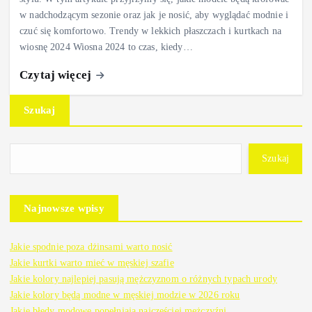
w nadchodzącym sezonie oraz jak je nosić, aby wyglądać modnie i
czuć się komfortowo. Trendy w lekkich płaszczach i kurtkach na
wiosnę 2024 Wiosna 2024 to czas, kiedy…
Czytaj więcej
Szukaj
Szukaj
Najnowsze wpisy
Jakie spodnie poza dżinsami warto nosić
Jakie kurtki warto mieć w męskiej szafie
Jakie kolory najlepiej pasują mężczyznom o różnych typach urody
Jakie kolory będą modne w męskiej modzie w 2026 roku
Jakie błędy modowe popełniają najczęściej mężczyźni