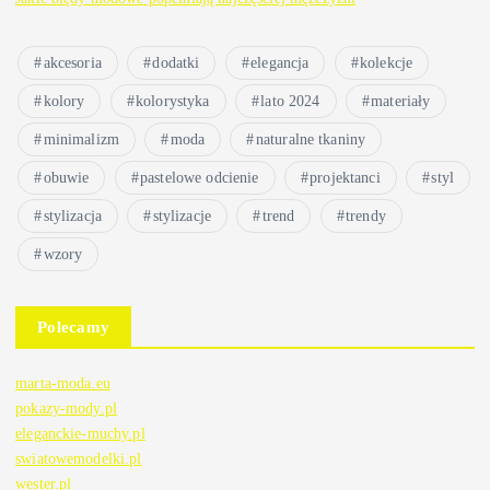
akcesoria
dodatki
elegancja
kolekcje
kolory
kolorystyka
lato 2024
materiały
minimalizm
moda
naturalne tkaniny
obuwie
pastelowe odcienie
projektanci
styl
stylizacja
stylizacje
trend
trendy
wzory
Polecamy
marta-moda.eu
pokazy-mody.pl
eleganckie-muchy.pl
swiatowemodelki.pl
wester.pl