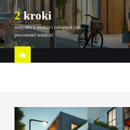
S
2 kroki
k
i
p
wszystko o modzie i zakupach - co
t
powinieneś wiedzieć
o
c
Home
Kategorie
Opinie o produktach
o
n
t
e
n
t