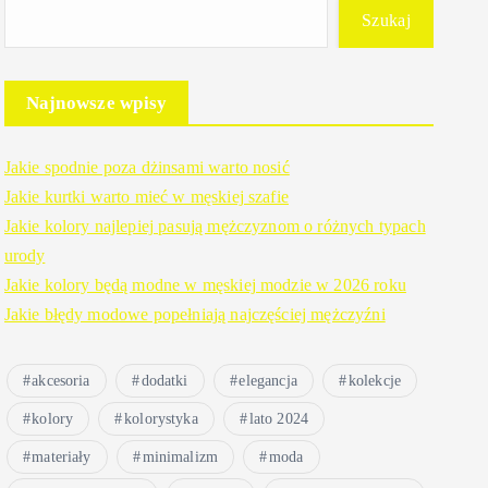
Szukaj
Najnowsze wpisy
Jakie spodnie poza dżinsami warto nosić
Jakie kurtki warto mieć w męskiej szafie
Jakie kolory najlepiej pasują mężczyznom o różnych typach
urody
Jakie kolory będą modne w męskiej modzie w 2026 roku
Jakie błędy modowe popełniają najczęściej mężczyźni
akcesoria
dodatki
elegancja
kolekcje
kolory
kolorystyka
lato 2024
materiały
minimalizm
moda