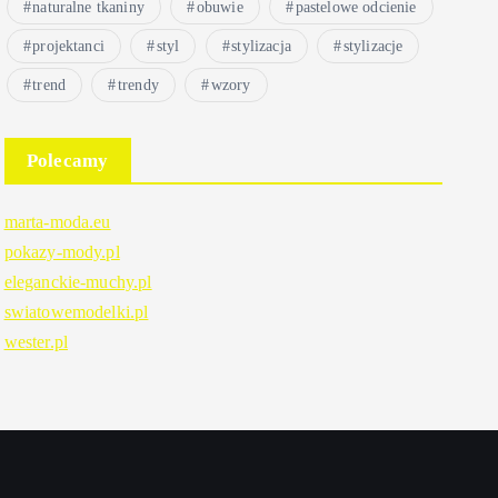
naturalne tkaniny
obuwie
pastelowe odcienie
projektanci
styl
stylizacja
stylizacje
trend
trendy
wzory
Polecamy
marta-moda.eu
pokazy-mody.pl
eleganckie-muchy.pl
swiatowemodelki.pl
wester.pl