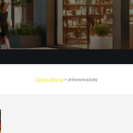
Promocje przy zakupach
Zakupy przez internet
Zakupy 
Strona główna
»
zrównoważony