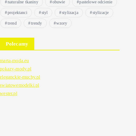
naturalne tkaniny
obuwie
pastelowe odcienie
projektanci
styl
stylizacja
stylizacje
trend
trendy
wzory
Polecamy
marta-moda.eu
pokazy-mody.pl
eleganckie-muchy.pl
swiatowemodelki.pl
wester.pl