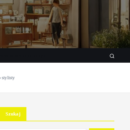
w sklepie stacjonarnym
stylisty
Szukaj