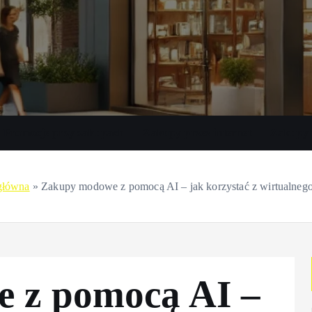
Promocje przy zakupach
Zakupy przez internet
Zakupy 
główna
»
Zakupy modowe z pomocą AI – jak korzystać z wirtualnego 
 z pomocą AI –