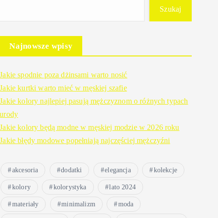
Szukaj
Najnowsze wpisy
Jakie spodnie poza dżinsami warto nosić
Jakie kurtki warto mieć w męskiej szafie
Jakie kolory najlepiej pasują mężczyznom o różnych typach
urody
Jakie kolory będą modne w męskiej modzie w 2026 roku
Jakie błędy modowe popełniają najczęściej mężczyźni
akcesoria
dodatki
elegancja
kolekcje
kolory
kolorystyka
lato 2024
materiały
minimalizm
moda