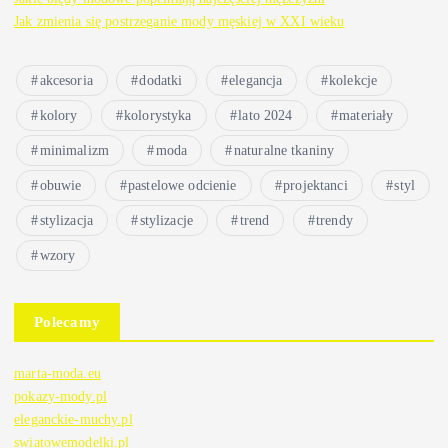
Jak zmienia się postrzeganie mody męskiej w XXI wieku
akcesoria
dodatki
elegancja
kolekcje
kolory
kolorystyka
lato 2024
materiały
minimalizm
moda
naturalne tkaniny
obuwie
pastelowe odcienie
projektanci
styl
stylizacja
stylizacje
trend
trendy
wzory
Polecamy
marta-moda.eu
pokazy-mody.pl
eleganckie-muchy.pl
swiatowemodelki.pl