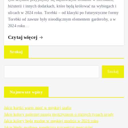
biżuterii i innych dodatkach, które będą królować na wybiegach i
ulicach w 2024 roku. Torebki – od klasyki po futurystyczne formy
Torebki od zawsze były nieodłącznym elementem garderoby, a w
2024 roku…
Czytaj więcej
Szukaj
Szukaj
Najnowsze wpisy
Jakie kurtki warto mieć w męskiej szafie
Jakie kolory najlepiej pasują mężczyznom o różnych typach urody
Jakie kolory będą modne w męskiej modzie w 2026 roku
Jakie błędy modowe popełniają najczęściej mężczyźni