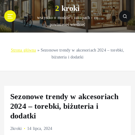
S
2 kroki
k
i
wszystko o modzie i zakupach - co
p
powinieneś wiedzieć
t
o
c
Strona główna
»
Sezonowe trendy w akcesoriach 2024 – torebki,
o
biżuteria i dodatki
n
t
e
n
t
Sezonowe trendy w akcesoriach
2024 – torebki, biżuteria i
dodatki
2kroki
14 lipca, 2024