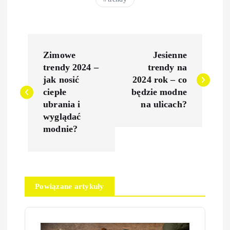
N
Zimowe
Jesienne
a
trendy 2024 –
trendy na
jak nosić
2024 rok – co
w
ciepłe
będzie modne
ubrania i
na ulicach?
i
wyglądać
modnie?
g
a
Powiązane artykuły
c
j