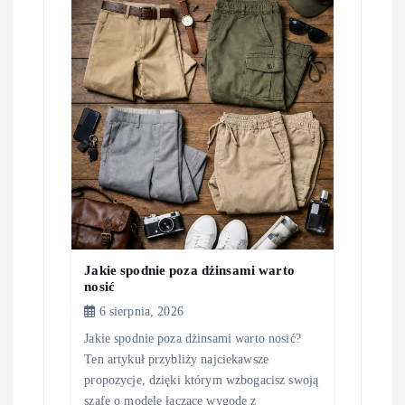
a
w
p
i
s
u
Jakie spodnie poza dżinsami warto
nosić
6 sierpnia, 2026
Jakie spodnie poza dżinsami warto nosić?
Ten artykuł przybliży najciekawsze
propozycje, dzięki którym wzbogacisz swoją
szafę o modele łączące wygodę z