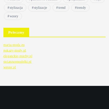
stylizacja
stylizacje
trend
trendy
wzory
Polecamy
marta-moda.eu
pokazy-mody.pl
eleganckie-muchy.pl
swiatowemodelki.pl
wester.pl