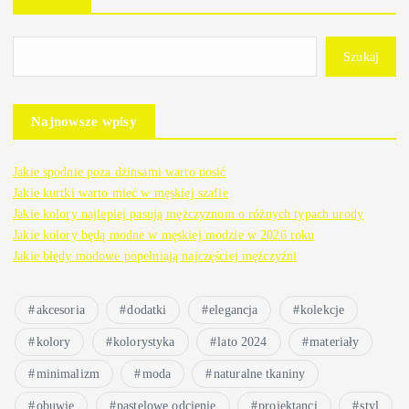
Szukaj
Najnowsze wpisy
Jakie spodnie poza dżinsami warto nosić
Jakie kurtki warto mieć w męskiej szafie
Jakie kolory najlepiej pasują mężczyznom o różnych typach urody
Jakie kolory będą modne w męskiej modzie w 2026 roku
Jakie błędy modowe popełniają najczęściej mężczyźni
akcesoria
dodatki
elegancja
kolekcje
kolory
kolorystyka
lato 2024
materiały
minimalizm
moda
naturalne tkaniny
obuwie
pastelowe odcienie
projektanci
styl