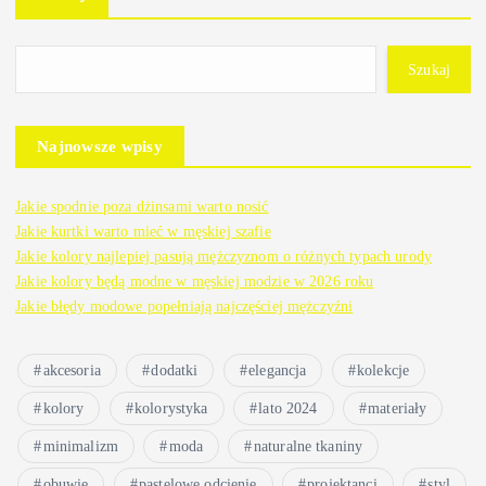
Szukaj
Najnowsze wpisy
Jakie spodnie poza dżinsami warto nosić
Jakie kurtki warto mieć w męskiej szafie
Jakie kolory najlepiej pasują mężczyznom o różnych typach urody
Jakie kolory będą modne w męskiej modzie w 2026 roku
Jakie błędy modowe popełniają najczęściej mężczyźni
akcesoria
dodatki
elegancja
kolekcje
kolory
kolorystyka
lato 2024
materiały
minimalizm
moda
naturalne tkaniny
obuwie
pastelowe odcienie
projektanci
styl