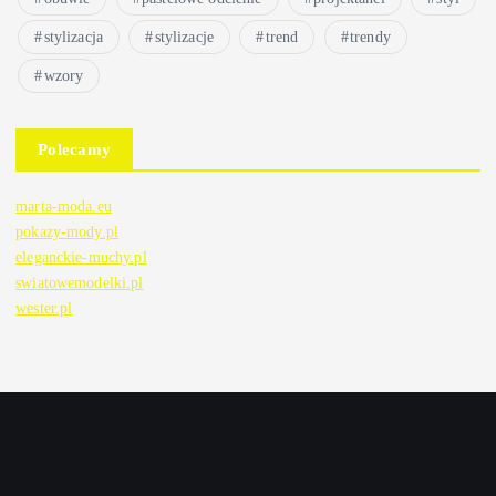
stylizacja
stylizacje
trend
trendy
wzory
Polecamy
marta-moda.eu
pokazy-mody.pl
eleganckie-muchy.pl
swiatowemodelki.pl
wester.pl