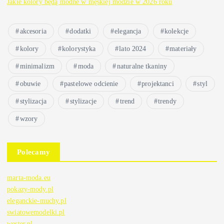
Jakie kolory będą modne w męskiej modzie w 2026 roku
akcesoria
dodatki
elegancja
kolekcje
kolory
kolorystyka
lato 2024
materiały
minimalizm
moda
naturalne tkaniny
obuwie
pastelowe odcienie
projektanci
styl
stylizacja
stylizacje
trend
trendy
wzory
Polecamy
marta-moda.eu
pokazy-mody.pl
eleganckie-muchy.pl
swiatowemodelki.pl
wester.pl