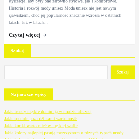
stylizacje, aby były one zarówno stylowe, jak i komfortowe.
Historia i rozwój mody unisex Moda unisex nie jest nowym
zjawiskiem, choć jej popularność znacznie wzrosła w ostatnich
latach. Już w latach…
Czytaj więcej
Szukaj
Szukaj
Najnowsze wpisy
Jakie trendy męskie dominują w modzie ulicznej
Jakie spodnie poza dżinsami warto nosić
Jakie kurtki warto mieć w męskiej szafie
Jakie kolory najlepiej pasują mężczyznom o różnych typach urody