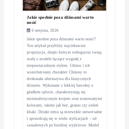
u
Jakie spodnie poza dżinsami warto
nosić
6 sierpnia, 2026
Jakie spodnie poza dżinsami warto nosić?
Ten artykuł przybliży najciekawsze
propozycje, dzięki którym wzbogacisz swoją
szafę o modele łączące wygodę z
niepowtarzalnym stylem. Chinos i ich
wszechstronny charakter Chinosy to
doskonała alternatywa dla klasycznych
dżinsów. Wykonane z lekkiej bawełny o
gładkim splocie, charakteryzują się
minimalistycznym krojem oraz stonowanymi
kolorami, takimi jak beż, granat czy zieleń
khaki. Dzięki temu są niezwykle uniwersalne
i sprawdzają się w wielu stylizacjach – od
casualowych po bardziej wyjściowe. Model