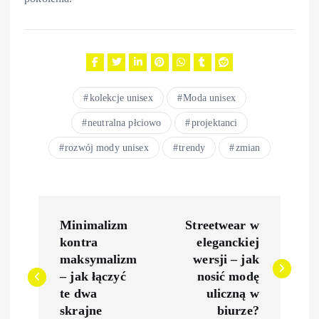
kolekcje unisex
Moda unisex
neutralna płciowo
projektanci
rozwój mody unisex
trendy
zmian
N
Minimalizm
Streetwear w
a
kontra
eleganckiej
maksymalizm
wersji – jak
w
– jak łączyć
nosić modę
te dwa
uliczną w
i
skrajne
biurze?