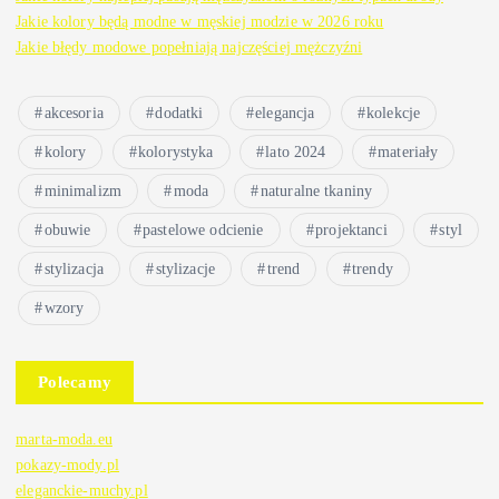
Jakie kolory będą modne w męskiej modzie w 2026 roku
Jakie błędy modowe popełniają najczęściej mężczyźni
akcesoria
dodatki
elegancja
kolekcje
kolory
kolorystyka
lato 2024
materiały
minimalizm
moda
naturalne tkaniny
obuwie
pastelowe odcienie
projektanci
styl
stylizacja
stylizacje
trend
trendy
wzory
Polecamy
marta-moda.eu
pokazy-mody.pl
eleganckie-muchy.pl