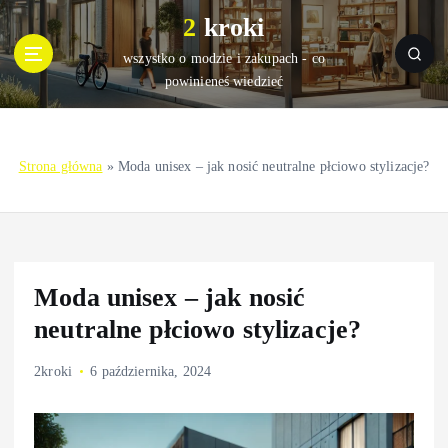
S
2 kroki
k
i
wszystko o modzie i zakupach - co
p
powinieneś wiedzieć
t
o
c
Strona główna
»
Moda unisex – jak nosić neutralne płciowo stylizacje?
o
n
t
e
n
t
Moda unisex – jak nosić
neutralne płciowo stylizacje?
2kroki
6 października, 2024